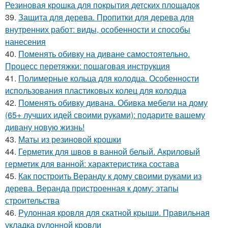
Резиновая крошка для покрытия детских площадок
39.
Защита для дерева. Пропитки для дерева для
внутренних работ: виды, особенности и способы
нанесения
40.
Поменять обивку на диване самостоятельно.
Процесс перетяжки: пошаговая инструкция
41.
Полимерные кольца для колодца. Особенности
использования пластиковых колец для колодца
42.
Поменять обивку дивана. Обивка мебели на дому
(65+ лучших идей своими руками): подарите вашему
дивану новую жизнь!
43.
Маты из резиновой крошки
44.
Герметик для швов в ванной белый. Акриловый
герметик для ванной: характеристика состава
45.
Как построить Веранду к дому своими руками из
дерева. Веранда пристроенная к дому: этапы
строительства
46.
Рулонная кровля для скатной крыши. Правильная
укладка рулонной кровли