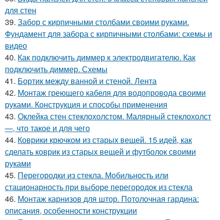
для стен
39.
Забор с кирпичными столбами своими руками.
Фундамент для забора с кирпичными столбами: схемы и
видео
40.
Как подключить диммер к электродвигателю. Как
подключить диммер. Схемы
41.
Бортик между ванной и стеной. Лента
42.
Монтаж греющего кабеля для водопровода своими
руками. Конструкция и способы применения
43.
Оклейка стен стеклохолстом. Малярный стеклохолст
—, что такое и для чего
44.
Коврики крючком из старых вещей. 15 идей, как
сделать коврик из старых вещей и футболок своими
руками
45.
Перегородки из стекла. Мобильность или
стационарность при выборе перегородок из стекла
46.
Монтаж карнизов для штор. Потолочная гардина:
описания, особенности конструкции