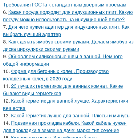
Требования ГОСТа к стандартным дверным проемам
6.
Какая посуда подходит для индукционных плит. Какую
посуду можно использовать на индукционной плите?
7.
Для чего нужен адаптер для индукционных плит. Как
выбрать лучший адаптер
8.
Как сделать ямобур своими руками. Делаем ямобур из
диска циркулярки своими руками
9.
Обновляем силиконовые швы в ванной. Немного
общей информации
10.
Форма для бетонных колец. Производство
колодезных колец в 2020 году
11.
23 лучших герметиков для ванных комнат. Какие
бывают виды герметиков
12.
Какой герметик для ванной лучше. Характеристики
вещества
13.
Какой герметик лучше для ванной. Плюсы и минусы
14.
Подземная прокладка кабеля. Какой кабель нужен
для прокладки в земле на даче: марка тип сечение
15.
Кирпич для очага. Заглубленный очаг