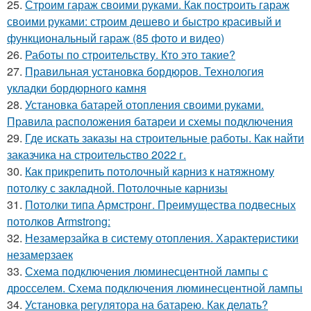
25.
Строим гараж своими руками. Как построить гараж
своими руками: строим дешево и быстро красивый и
функциональный гараж (85 фото и видео)
26.
Работы по строительству. Кто это такие?
27.
Правильная установка бордюров. Технология
укладки бордюрного камня
28.
Установка батарей отопления своими руками.
Правила расположения батареи и схемы подключения
29.
Где искать заказы на строительные работы. Как найти
заказчика на строительство 2022 г.
30.
Как прикрепить потолочный карниз к натяжному
потолку с закладной. Потолочные карнизы
31.
Потолки типа Армстронг. Преимущества подвесных
потолков Armstrong:
32.
Незамерзайка в систему отопления. Характеристики
незамерзаек
33.
Схема подключения люминесцентной лампы с
дросселем. Схема подключения люминесцентной лампы
34.
Установка регулятора на батарею. Как делать?