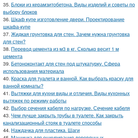
35.
Блоки из керамзитобетона. Виды изделий и советы по
выбору блоков
36.
Шкаф купе изготовление двери. Проектирование
шкафа-купе
37.
Жидкая грунтовка для стен. Зачем нужна грунтовка
для стен?
38.
Перевод цемента из м3 в кг. Сколько весит 1 м
цемента
39.
Бетоноконтакт для стен под штукатурку. Сфера
использования материала
40.
Краска для туалета и ванной. Как выбрать краску для
ванной комнаты?
41.
Вытяжки для кухни виды и отличия. Виды кухонных
вытяжек по режиму работы
42.
Выбор сечения кабеля по нагрузке. Сечение кабеля
43.
Чем лучше закрыть трубы в туалете. Как закрыть
канализационный стояк в туалете способы
44.
Наждачка для пластика. Шаги
45.
Машинка для ошкуривания деревянных