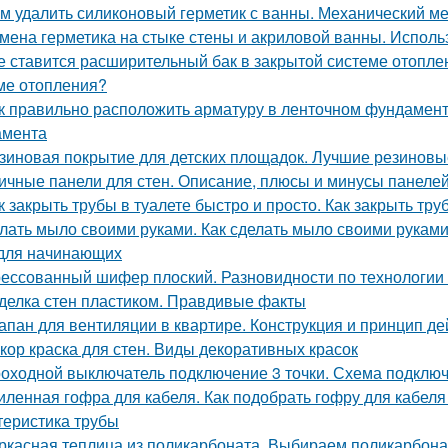
м удалить силиконовый герметик с ванны. Механический м
мена герметика на стыке стены и акриловой ванны. Исполь
е ставится расширительный бак в закрытой системе отопле
ме отопления?
к правильно расположить арматуру в ленточном фундамент
амента
зиновая покрытие для детских площадок. Лучшие резиновые
ичные панели для стен. Описание, плюсы и минусы панеле
к закрыть трубы в туалете быстро и просто. Как закрыть тру
лать мыло своими руками. Как сделать мыло своими рукам
для начинающих
ессованный шифер плоский. Разновидности по технологии
делка стен пластиком. Правдивые факты
апан для вентиляции в квартире. Конструкция и принцип де
кор краска для стен. Виды декоративных красок
оходной выключатель подключение 3 точки. Схема подключ
иленная гофра для кабеля. Как подобрать гофру для кабеля
теристика трубы
ркасная теплица из поликарбоната. Выбираем поликарбона