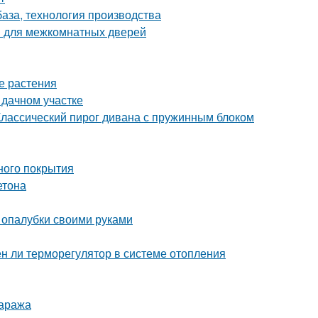
база, технология производства
ов для межкомнатных дверей
е растения
 дачном участке
Классический пирог дивана с пружинным блоком
ного покрытия
етона
 опалубки своими руками
ен ли терморегулятор в системе отопления
гаража