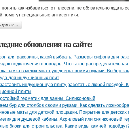
 понять как избавиться от плесени, не обязательно ждать 
й помогут специальные антисептики.
ь дальше →
ледние обновления на сайте:
он для раковины, какой выбрать. Размеры сифона для ра
ядок подключения проводов. Что такое распределительная
зка замка в межкомнатную дверь своими руками. Выбор за
уда для индукционных плит
 заставить индукционную плиту работать с любой посудой. 
ционной плиты
остойкий герметик для ванны. Силиконовый
аем бур для столбов своими руками. Как сделать ложкообр
иновые маты для детской площадки. Покрытие для детских
метик для душевой кабины. Акриловый или силиконовый ге
лые блоки для строительства. Какие виды камней подойдут