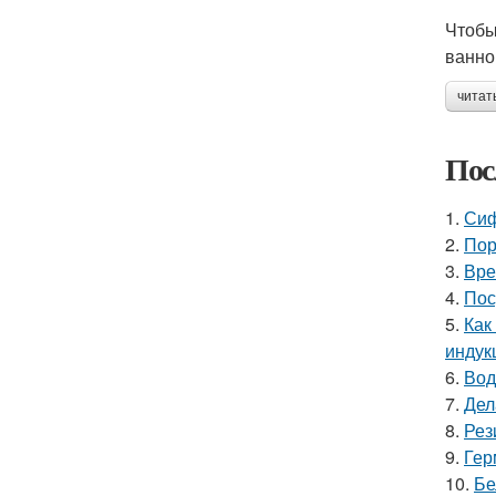
Чтобы
ванно
читат
Пос
1.
Сиф
2.
Пор
3.
Вре
4.
Пос
5.
Как
индук
6.
Вод
7.
Дел
8.
Рез
9.
Гер
10.
Бе