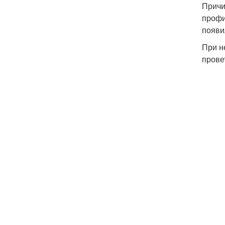
Причи
профи
появи
При н
прове