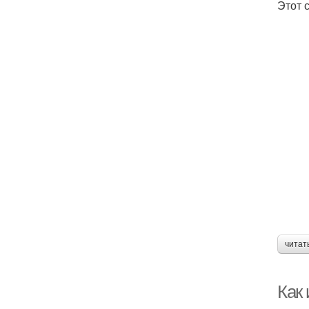
Этот 
читат
Как