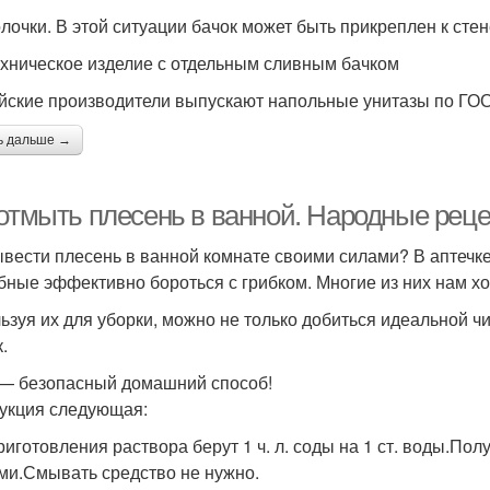
олочки. В этой ситуации бачок может быть прикреплен к сте
хническое изделие с отдельным сливным бачком
йские производители выпускают напольные унитазы по ГОС
ь дальше →
 отмыть плесень в ванной. Народные рец
ывести плесень в ванной комнате своими силами? В аптечке
бные эффективно бороться с грибком. Многие из них нам х
ьзуя их для уборки, можно не только добиться идеальной ч
.
— безопасный домашний способ!
укция следующая:
риготовления раствора берут 1 ч. л. соды на 1 ст. воды.По
ми.Смывать средство не нужно.