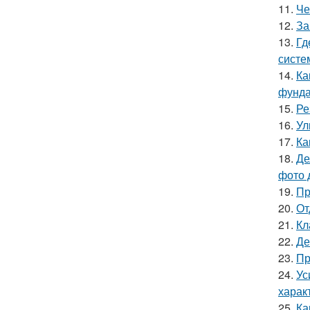
11.
Че
12.
За
13.
Гд
систе
14.
Ка
фунд
15.
Ре
16.
Ул
17.
Ка
18.
Де
фото 
19.
Пр
20.
От
21.
Кл
22.
Де
23.
Пр
24.
Ус
харак
25.
Ка