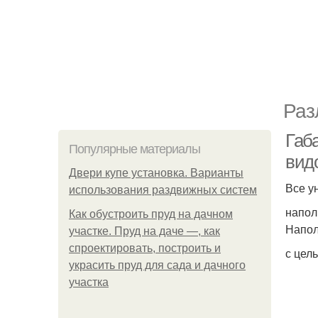
Раз
Габ
Популярные материалы
вид
Двери купе установка. Варианты
Все у
использования раздвижных систем
напол
Как обустроить пруд на дачном
Напол
участке. Пруд на даче —, как
спроектировать, построить и
с цел
украсить пруд для сада и дачного
участка