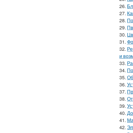
26.
Бл
27.
Ка
28.
По
29.
Пв
30.
Цв
31.
Фо
32.
Ре
и воз
33.
Ра
34.
По
35.
Об
36.
Ус
37.
Пр
38.
От
39.
Ус
40.
До
41.
Ма
42.
Эл