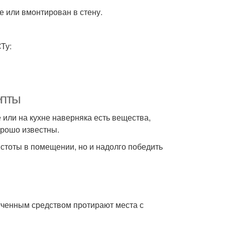
не или вмонтирован в стену.
Ту:
епты
 или на кухне наверняка есть вещества,
орошо известны.
истоты в помещении, но и надолго победить
лученным средством протирают места с