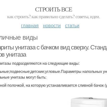
СТРОИТЬ ВСЕ
как строить? как правильно сделать? советы, идеи.
главная
новости
статьи
личные виды
ариты унитаза с бачком вид сверху. Ста
ов унитаза
нитазы подразделяются на следующие виды:
ьные;подвесные;детские;угловые.Параметры напольных ун
ьные унитазы могут быть:
ьной полочкой, на которую устанавливается сливной бачок (у