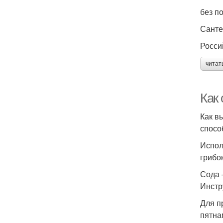
без п
Санте
Росси
читат
Как
Как в
спосо
Испол
грибок
Сода 
Инстр
Для п
пятна