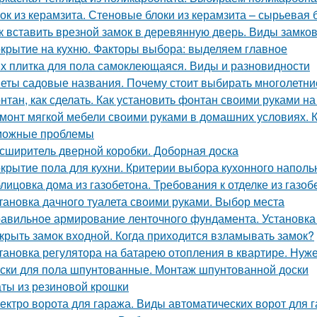
ок из керамзита. Стеновые блоки из керамзита – сырьевая 
к вставить врезной замок в деревянную дверь. Виды замк
крытие на кухню. Факторы выбора: выделяем главное
х плитка для пола самоклеющаяся. Виды и разновидности
еты садовые названия. Почему стоит выбирать многолетни
нтан, как сделать. Как установить фонтан своими руками на
монт мягкой мебели своими руками в домашних условиях. 
можные проблемы
сширитель дверной коробки. Доборная доска
крытие пола для кухни. Критерии выбора кухонного наполь
лицовка дома из газобетона. Требования к отделке из газоб
тановка дачного туалета своими руками. Выбор места
авильное армирование ленточного фундамента. Установка
крыть замок входной. Когда приходится взламывать замок?
тановка регулятора на батарею отопления в квартире. Нуж
ски для пола шпунтованные. Монтаж шпунтованной доски
ты из резиновой крошки
ектро ворота для гаража. Виды автоматических ворот для 