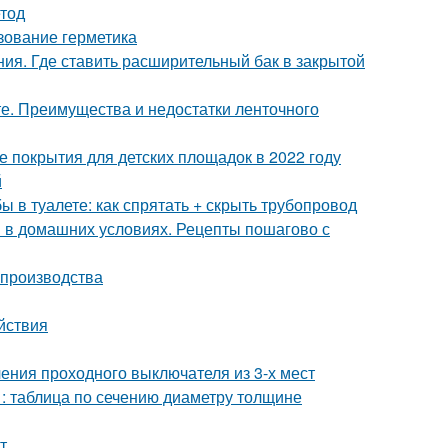
етод
зование герметика
ния. Где ставить расширительный бак в закрытой
е. Преимущества и недостатки ленточного
 покрытия для детских площадок в 2022 году
й
бы в туалете: как спрятать + скрыть трубопровод
и в домашних условиях. Рецепты пошагово с
 производства
йствия
ения проходного выключателя из 3-х мест
 : таблица по сечению диаметру толщине
т