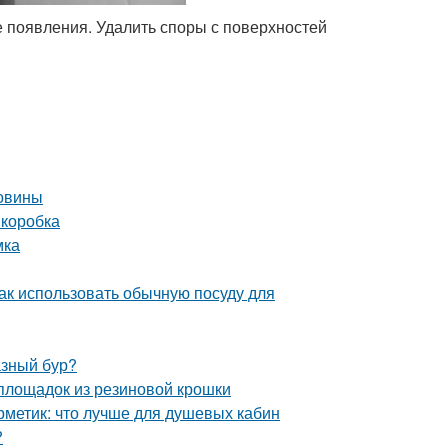
ее появления. Удалить споры с поверхностей
ковины
 коробка
мка
Как использовать обычную посуду для
азный бур?
 площадок из резиновой крошки
рметик: что лучше для душевых кабин
?