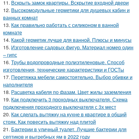
11.
Вскрыть замок квартиры. Вскрытие входной двери
12.
Высокомодульные герметики для душевых кабин и
ванных комнат
13.
Как правильно работать с силиконом в ванной
комнате
14.
Какой герметик лучше для ванной. Плюсы и минусы
15.
Изготовление садовых фигур. Материал номер один
– гипс
16.
Трубы водопроводные полиэтиленовые. Способ
изготовления, технические характеристики и ГОСТы
17.
Перетяжка мебели самостоятельно. Выбор обивки и
наполнителя
18.
Расцветка кабеля по фазам. Цвет жилы заземления
19.
Как подключить 3 проходных выключателя. Схема
подключения проходного выключателя с 3х мест
20.
Как сделать вытяжку на кухне в квартире в общий
стояк. Как повесить вытяжку над плитой
21.
Бактерии в уличный туалет. Лучшие бактерии для
септиков и выгребных ям в 2022 году