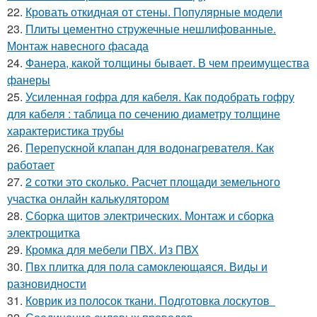
22.
Кровать откидная от стены. Популярные модели
23.
Плиты цементно стружечные нешлифованные.
Монтаж навесного фасада
24.
Фанера, какой толщины бывает. В чем преимущества
фанеры
25.
Усиленная гофра для кабеля. Как подобрать гофру
для кабеля : таблица по сечению диаметру толщине
характеристика трубы
26.
Перепускной клапан для водонагревателя. Как
работает
27.
2 сотки это сколько. Расчет площади земельного
участка онлайн калькулятором
28.
Сборка щитов электрических. Монтаж и сборка
электрощитка
29.
Кромка для мебели ПВХ. Из ПВХ
30.
Пвх плитка для пола самоклеющаяся. Виды и
разновидности
31.
Коврик из полосок ткани. Подготовка лоскутов