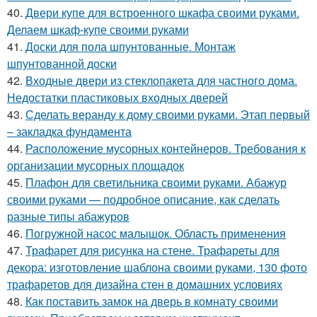
40.
Двери купе для встроенного шкафа своими руками.
Делаем шкаф-купе своими руками
41.
Доски для пола шпунтованные. Монтаж
шпунтованной доски
42.
Входные двери из стеклопакета для частного дома.
Недостатки пластиковых входных дверей
43.
Сделать веранду к дому своими руками. Этап первый
– закладка фундамента
44.
Расположение мусорных контейнеров. Требования к
организации мусорных площадок
45.
Плафон для светильника своими руками. Абажур
своими руками — подробное описание, как сделать
разные типы абажуров
46.
Погружной насос малышок. Область применения
47.
Трафарет для рисунка на стене. Трафареты для
декора: изготовление шаблона своими руками, 130 фото
трафаретов для дизайна стен в домашних условиях
48.
Как поставить замок на дверь в комнату своими