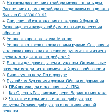
3.
На каком расстоянии от забора можно строить дом.
Расстояние от дома до забора соседа: каким оно должно
быть по С. 13330.2019?
4.
Сведения об изготовления с наждачной бумагой.
Разновидности наждачной бумаги по типу нанесения
абразива
5.
Установка врезного замка. Монтаж
6.
Установка откосов на окна своими руками. Создание и
установка откосов на окна своими руками: как и из чего
сделать, что для этого потребуется?
7.
Бытовки для дачи с душем и туалетом. Оптимальные
размеры: исходит из экономической целесообразности
8.
Линолеум на полу. По структуре
9.
Ручной ямобур своими руками. Общая информация
10.
ПВХ кромка для столешницы. Из ПВХ
11.
Как Сделать Раздвижные двери. Варианты монтажа
12.
Что такое открытие вытяжного диффузора с
минусом. Отличие диффузора от вентиляционной
решетки