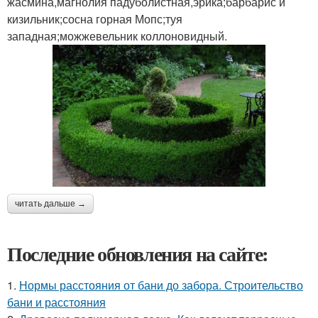
жасмина,магнолия падуболистная,эрика;барбарис и
кизильник;сосна горная Мопс;туя
западная;можжевельник коллоновидный.
читать дальше →
Последние обновления на сайте:
1.
Нормы расстояния от бани до забора. Строительство
бани и расстояния