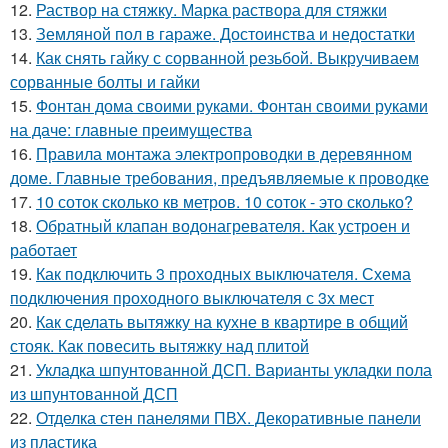
12.
Раствор на стяжку. Марка раствора для стяжки
13.
Земляной пол в гараже. Достоинства и недостатки
14.
Как снять гайку с сорванной резьбой. Выкручиваем
сорванные болты и гайки
15.
Фонтан дома своими руками. Фонтан своими руками
на даче: главные преимущества
16.
Правила монтажа электропроводки в деревянном
доме. Главные требования, предъявляемые к проводке
17.
10 соток сколько кв метров. 10 соток - это сколько?
18.
Обратный клапан водонагревателя. Как устроен и
работает
19.
Как подключить 3 проходных выключателя. Схема
подключения проходного выключателя с 3х мест
20.
Как сделать вытяжку на кухне в квартире в общий
стояк. Как повесить вытяжку над плитой
21.
Укладка шпунтованной ДСП. Варианты укладки пола
из шпунтованной ДСП
22.
Отделка стен панелями ПВХ. Декоративные панели
из пластика