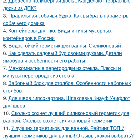
2.
Древесно полимерная доска. Как делают террасные
доски из ДПК?
3.
Правильная собачья будка. Как выбрать параметры
собачьего домика
4.
Контейнеры для тко. Виды и типы мусорных
контейнеров в России
5.
Водостойкий герметик для ванны. Силиконовый
6.
Как сделать садовый бур своими руками. Детали
ямобура и особенности его работы
7.
Межкомнатные перегородки из стекла. Плюсы и
минусы перегородок из стекла
8.
Заборный блок для столбов. Особенности наборных
столбов
9.
Для швов гипсокартона. Шпаклевка Кнауф Унифлот
для швов
10.
Сколько сохнет лучший силиконовый герметик для
ванной. Сколько сохнет силиконовый герметик
11.
7 лучших герметиков для ванной. Рейтинг ТОП 7
лучших герметиков для ванны! Отзывы, какой выбрать?