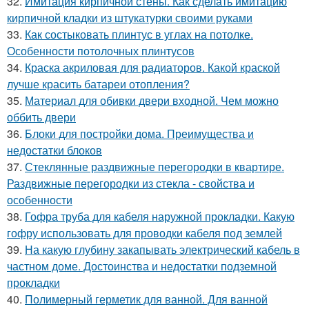
32.
Имитация кирпичной стены. Как сделать имитацию
кирпичной кладки из штукатурки своими руками
33.
Как состыковать плинтус в углах на потолке.
Особенности потолочных плинтусов
34.
Краска акриловая для радиаторов. Какой краской
лучше красить батареи отопления?
35.
Материал для обивки двери входной. Чем можно
оббить двери
36.
Блоки для постройки дома. Преимущества и
недостатки блоков
37.
Стеклянные раздвижные перегородки в квартире.
Раздвижные перегородки из стекла - свойства и
особенности
38.
Гофра труба для кабеля наружной прокладки. Какую
гофру использовать для проводки кабеля под землей
39.
На какую глубину закапывать электрический кабель в
частном доме. Достоинства и недостатки подземной
прокладки
40.
Полимерный герметик для ванной. Для ванной