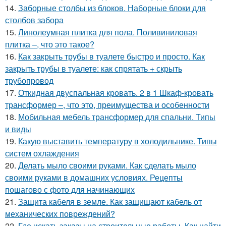
14.
Заборные столбы из блоков. Наборные блоки для
столбов забора
15.
Линолеумная плитка для пола. Поливиниловая
плитка –, что это такое?
16.
Как закрыть трубы в туалете быстро и просто. Как
закрыть трубы в туалете: как спрятать + скрыть
трубопровод
17.
Откидная двуспальная кровать. 2 в 1 Шкаф-кровать
трансформер –, что это, преимущества и особенности
18.
Мобильная мебель трансформер для спальни. Типы
и виды
19.
Какую выставить температуру в холодильнике. Типы
систем охлаждения
20.
Делать мыло своими руками. Как сделать мыло
своими руками в домашних условиях. Рецепты
пошагово с фото для начинающих
21.
Защита кабеля в земле. Как защищают кабель от
механических повреждений?
22.
Где искать заказы на строительные работы. Как найти