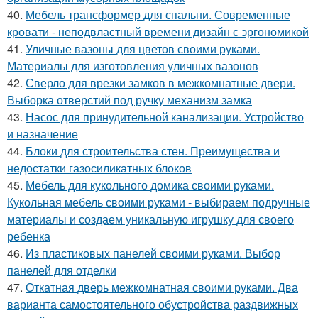
40.
Мебель трансформер для спальни. Современные
кровати - неподвластный времени дизайн с эргономикой
41.
Уличные вазоны для цветов своими руками.
Материалы для изготовления уличных вазонов
42.
Сверло для врезки замков в межкомнатные двери.
Выборка отверстий под ручку механизм замка
43.
Насос для принудительной канализации. Устройство
и назначение
44.
Блоки для строительства стен. Преимущества и
недостатки газосиликатных блоков
45.
Мебель для кукольного домика своими руками.
Кукольная мебель своими руками - выбираем подручные
материалы и создаем уникальную игрушку для своего
ребенка
46.
Из пластиковых панелей своими руками. Выбор
панелей для отделки
47.
Откатная дверь межкомнатная своими руками. Два
варианта самостоятельного обустройства раздвижных