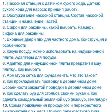
1.
Насосная станция с датчиком сухого хода. Датчик
сухого хода для насоса: принцип работы
2.
Обслуживание насосной станции. Состав насосной
станции и назначение частей
3.
Сифон для раковины, какой выбрать. Размеры
сифона для раковины
4.
Входные двери пвх для частного дома. Конструкция и
особенности
5.
Какую посуду можно использовать на индукционной
плите. Адаптеры для посуды
6.
Адаптер для индукционной плиты превратит вашу
плитку.. Как выбрать
7.
Арматура сетка для фундамента. Что это такое?
8.
Как прокладывать проводку в деревянном доме.
Особенности закрытой проводки в деревянном доме
9.
Как сделать бур для столбов своими руками. Как
сделать самодельный земляной бур (ямобур, землебур)
10.
Схема подключения проходного и перекрестного
выключателя с 3х мест. Прибор перекрестного типа