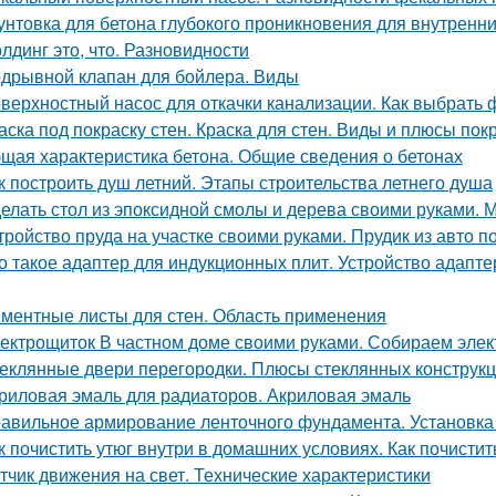
унтовка для бетона глубокого проникновения для внутренни
лдинг это, что. Разновидности
дрывной клапан для бойлера. Виды
верхностный насос для откачки канализации. Как выбрать 
аска под покраску стен. Краска для стен. Виды и плюсы покр
щая характеристика бетона. Общие сведения о бетонах
к построить душ летний. Этапы строительства летнего душа
елать стол из эпоксидной смолы и дерева своими руками.
тройство пруда на участке своими руками. Прудик из авто п
о такое адаптер для индукционных плит. Устройство адапт
ментные листы для стен. Область применения
ектрощиток В частном доме своими руками. Собираем элект
еклянные двери перегородки. Плюсы стеклянных конструк
риловая эмаль для радиаторов. Акриловая эмаль
авильное армирование ленточного фундамента. Установка
к почистить утюг внутри в домашних условиях. Как почистит
тчик движения на свет. Технические характеристики