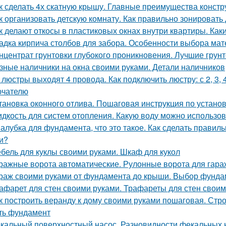
к сделать 4х скатную крышу. Главные преимущества констру
к организовать детскую комнату. Как правильно зонировать
к делают откосы в пластиковых окнах внутри квартиры. Как
адка кирпича столбов для забора. Особенности выбора мат
нцентрат грунтовки глубокого проникновения. Лучшие грун
зные наличники на окна своими руками. Детали наличников
 люстры выходят 4 провода. Как подключить люстру: с 2, 3
ючателю
тановка оконного отлива. Пошаговая инструкция по устано
дкость для систем отопления. Какую воду можно использов
алубка для фундамента, что это такое. Как сделать прави
и?
бель для куклы своими руками. Шкаф для кукол
ражные ворота автоматические. Рулонные ворота для гара
раж своими руками от фундамента до крыши. Выбор фунда
афарет для стен своими руками. Трафареты для стен своими
к построить веранду к дому своими руками пошаговая. Стро
ть фундамент
кальный поверхностный насос. Разновидности фекальных 