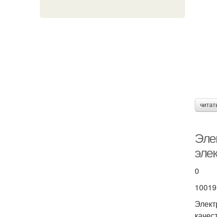
читат
Эле
эле
0
10019
Элект
качес