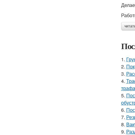
Делае
Работ
читат
Пос
1.
Гру
2.
Пок
3.
Рас
4.
Тра
трафа
5.
Пос
обуст
6.
Пос
7.
Рез
8.
Вак
9.
Раз