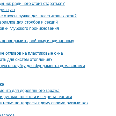
кции: ради чего стоит стараться?
 детскую
ие откосы лучше для пластиковых окон?
ериалов для столбов и секций
товки глубокого проникновения
, 4 проводами к двойному и одинарному
вке отливов на пластиковые окна
ать для систем отопления?
льную опалубку для фундамента дома своими
жа
мента для деревянного гаража
 руками: тонкости и секреты техники
ительство террасы к дому своими руками: как
насосов