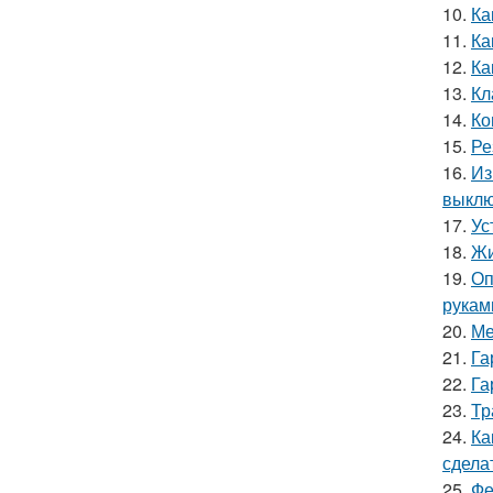
10.
Ка
11.
Ка
12.
Ка
13.
Кл
14.
Ко
15.
Ре
16.
Из
выкл
17.
Ус
18.
Жи
19.
Оп
рукам
20.
Ме
21.
Га
22.
Га
23.
Тр
24.
Ка
сдела
25.
Фе