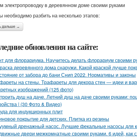
м электропроводку в деревянном доме своими руками
ы необходимо разбить на несколько этапов:
ь дальше →
ледние обновления на сайте:
нт для флорариума. Научитесь делать флорариум своими р
раска деревянного дома снаружи. Какой краской лучше по
стояние от забора до бани Снип 2022. Нормативы и законы
фареты на стены. Трафареты для декора стен — идеи и ва
ретных изображений (125 фото)
троить душ на даче. Летний душ на даче своими руками: по
ройства | (30 Фото & Видео)
уда для индукционных плит
иновое покрытие для детских. Плитка из резины
уумный дренажный насос. Лучшие фекальные насосы для 
движные двери межкомнатные своими руками. 6 идей, как 