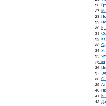
26.
Гр
27.
Мо
28.
По
29.
По
30.
Кр
31.
Об
32.
Ка
33.
Сд
34.
Ус
35.
Чт
диска
36.
Це
37.
Эл
38.
Ст
39.
Ак
40.
Пр
41.
Ка
42.
Да