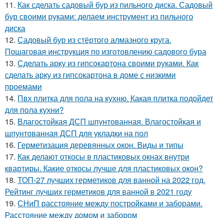
11.
Как сделать садовый бур из пильного диска. Садовый
бур своими руками: делаем инструмент из пильного
диска
12.
Садовый бур из стёртого алмазного круга.
Пошаговая инструкция по изготовлению садового бура
13.
Сделать арку из гипсокартона своими руками. Как
сделать арку из гипсокартона в доме с низкими
проемами
14.
Пвх плитка для пола на кухню. Какая плитка подойдет
для пола кухни?
15.
Влагостойкая ДСП шпунтованная. Влагостойкая и
шпунтованная ДСП для укладки на пол
16.
Герметизация деревянных окон. Виды и типы
17.
Как делают откосы в пластиковых окнах внутри
квартиры. Какие откосы лучше для пластиковых окон?
18.
ТОП-27 лучших герметиков для ванной на 2022 год.
Рейтинг лучших герметиков для ванной в 2021 году
19.
СНиП расстояние между постройками и заборами.
Расстояние между домом и забором