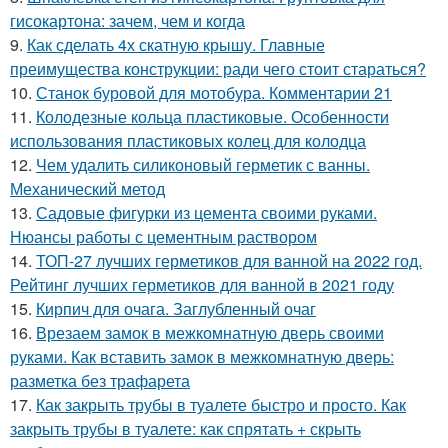
гисокартона: зачем, чем и когда
9.
Как сделать 4х скатную крышу. Главные
преимущества конструкции: ради чего стоит стараться?
10.
Станок буровой для мотобура. Комментарии 21
11.
Колодезные кольца пластиковые. Особенности
использования пластиковых колец для колодца
12.
Чем удалить силиконовый герметик с ванны.
Механический метод
13.
Садовые фигурки из цемента своими руками.
Нюансы работы с цементным раствором
14.
ТОП-27 лучших герметиков для ванной на 2022 год.
Рейтинг лучших герметиков для ванной в 2021 году
15.
Кирпич для очага. Заглубленный очаг
16.
Врезаем замок в межкомнатную дверь своими
руками. Как вставить замок в межкомнатную дверь:
разметка без трафарета
17.
Как закрыть трубы в туалете быстро и просто. Как
закрыть трубы в туалете: как спрятать + скрыть