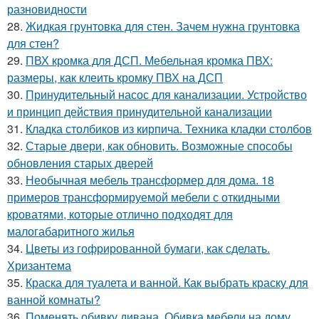
разновидности
28.
Жидкая грунтовка для стен. Зачем нужна грунтовка
для стен?
29.
ПВХ кромка для ДСП. Мебельная кромка ПВХ:
размеры, как клеить кромку ПВХ на ДСП
30.
Принудительный насос для канализации. Устройство
и принцип действия принудительной канализации
31.
Кладка столбиков из кирпича. Техника кладки столбов
32.
Старые двери, как обновить. Возможные способы
обновления старых дверей
33.
Необычная мебель трансформер для дома. 18
примеров трансформируемой мебели с откидными
кроватями, которые отлично подходят для
малогабаритного жилья
34.
Цветы из гофрированной бумаги, как сделать.
Хризантема
35.
Краска для туалета и ванной. Как выбрать краску для
ванной комнаты?
36.
Поменять обивку дивана. Обивка мебели на дому