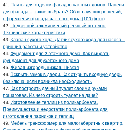
41.
Плиты для отделки фасадов частных домов. Панели
для фасада –, какие выбрать? Обзор лучших решений,
оформления фасада частного дома (100 фото)
42.
Подвесной алюминиевый реечный потолок.
Технические характеристики
43.
Клапан сухого хода. Датчик сухого хода для насоса –
принцип работы и устройство
44.
Фундамент для 2 этажного дома. Как выбрать
фундамент для двухэтажного дома
45.
Живая изгородь низкая. Низкая
46.
Вскрыть замок в двери. Как открыть входную дверь
без ключа: если возникла необходимость
47.
Как построить дачный туалет своими руками
пошаговая. Из чего строить туалет на даче?
48.
Изготовление теплиц из поликарбоната.
Преимущества и недостатки поликарбоната для
изготовления парников и теплиц
49.
Мебель трансформер для малогабаритных квартир.
Основные виды мебели с функцией трансформации