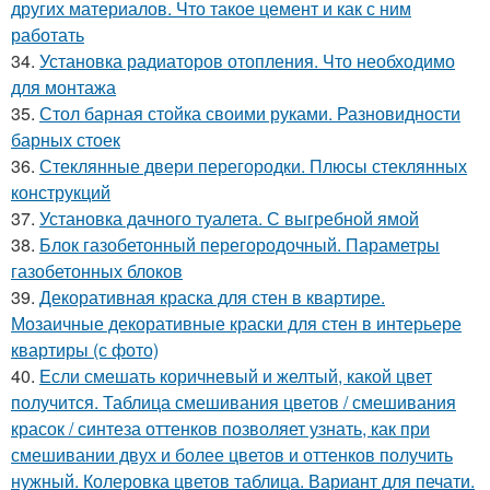
других материалов. Что такое цемент и как с ним
работать
34.
Установка радиаторов отопления. Что необходимо
для монтажа
35.
Стол барная стойка своими руками. Разновидности
барных стоек
36.
Стеклянные двери перегородки. Плюсы стеклянных
конструкций
37.
Установка дачного туалета. С выгребной ямой
38.
Блок газобетонный перегородочный. Параметры
газобетонных блоков
39.
Декоративная краска для стен в квартире.
Мозаичные декоративные краски для стен в интерьере
квартиры (с фото)
40.
Если смешать коричневый и желтый, какой цвет
получится. Таблица смешивания цветов / смешивания
красок / синтеза оттенков позволяет узнать, как при
смешивании двух и более цветов и оттенков получить
нужный. Колеровка цветов таблица. Вариант для печати.