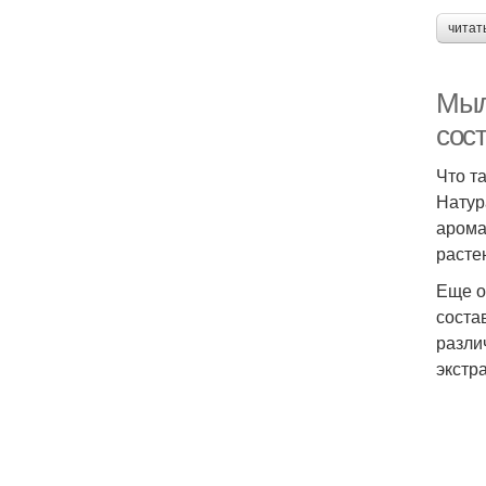
читат
Мыл
сос
Что т
Натур
арома
расте
Еще о
соста
разли
экстр