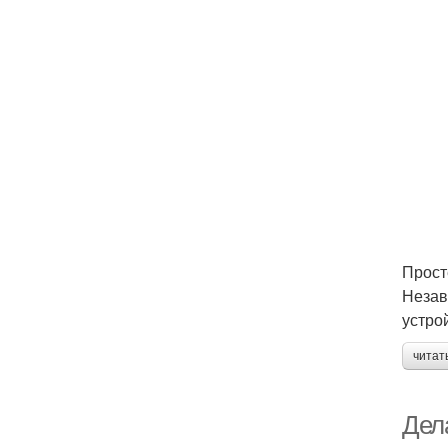
Прост
Незав
устро
читат
Дел