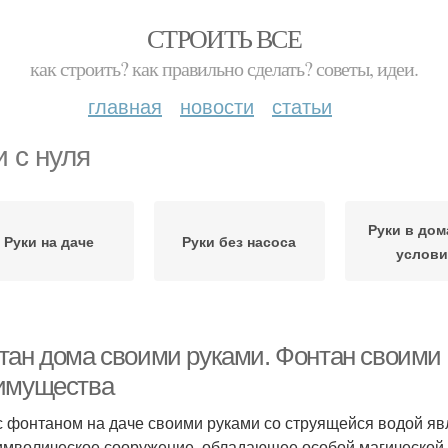
СТРОИТЬ ВСЕ
как строить? как правильно сделать? советы, идеи.
главная
новости
статьи
и с нуля
Руки в до
Руки на даче
Руки без насоса
услови
тан дома своими руками. Фонтан своими 
имущества
с фонтаном на даче своими руками со струящейся водой яв
имволическое сооружение, обладающее особой магической