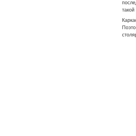
после
такой 
Карка
Поэто
столя