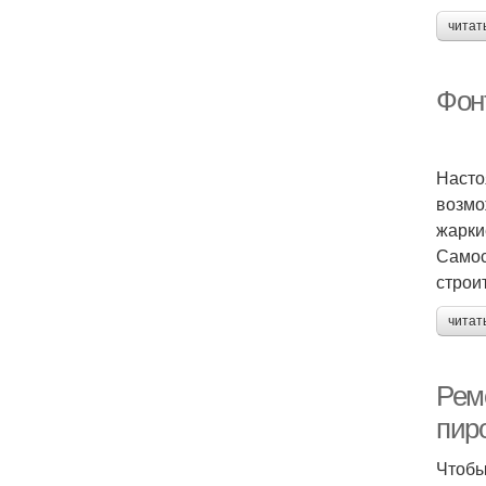
читат
Фонт
Насто
возмо
жарки
Самос
строи
читат
Рем
пир
Чтобы