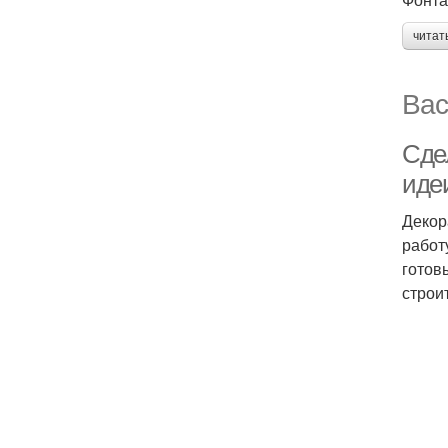
читат
Вас
Сде
идеи
Декор
работ
готов
строи