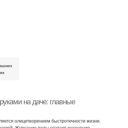
машних
ях
руками на даче: главные
ляется олицетворением быстротечности жизни.
 силой. Журчание воды создает ощущение