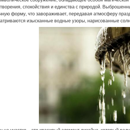
творения, спокойствия и единства с природой. Выброшенн
чную форму, что завораживает, передавая атмосферу праз
атриваются изысканные водные узоры, нарисованные сол
н на участке – это красивый элемент дизайна, который раду