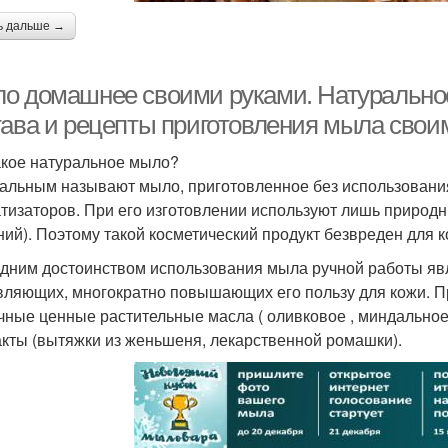
ь дальше →
о домашнее своими руками. Натуральное 
тава и рецепты приготовления мыла свои
акое натуральное мыло?
альным называют мыло, приготовленное без использования
тизаторов. При его изготовлении используют лишь природ
ний). Поэтому такой косметический продукт безвреден для к
дним достоинством использования мыла ручной работы явл
вляющих, многократно повышающих его пользу для кожи. 
чные ценные растительные масла ( оливковое , миндальное,
акты (вытяжки из женьшеня, лекарственной ромашки).