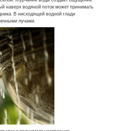
ый наверх водяной поток может принимать
дника. В нисходящей водной глади
нечными лучами.
ет глаз и поднимает настроение