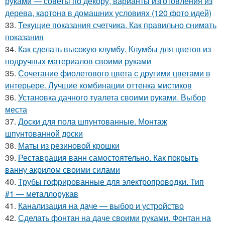
руками — советы по декору, варианты изготовления из
дерева, картона в домашних условиях (120 фото идей)
33.
Текущие показания счетчика. Как правильно снимать
показания
34.
Как сделать высокую клумбу. Клумбы для цветов из
подручных материалов своими руками
35.
Сочетание фиолетового цвета с другими цветами в
интерьере. Лучшие комбинации оттенка мистиков
36.
Установка дачного туалета своими руками. Выбор
места
37.
Доски для пола шпунтованные. Монтаж
шпунтованной доски
38.
Маты из резиновой крошки
39.
Реставрация ванн самостоятельно. Как покрыть
ванну акрилом своими силами
40.
Трубы гофрированные для электропроводки. Тип
#1 — металлорукав
41.
Канализация на даче — выбор и устройство
42.
Сделать фонтан на даче своими руками. Фонтан на