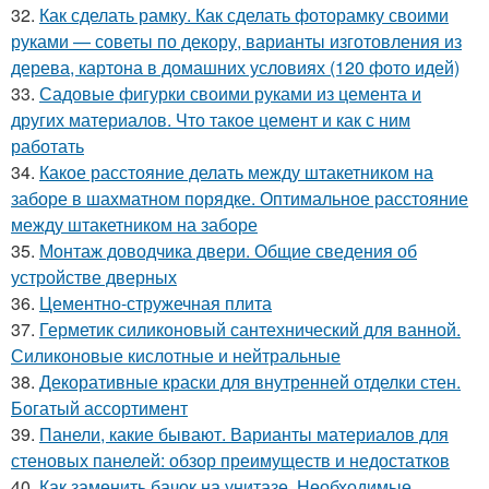
32.
Как сделать рамку. Как сделать фоторамку своими
руками — советы по декору, варианты изготовления из
дерева, картона в домашних условиях (120 фото идей)
33.
Садовые фигурки своими руками из цемента и
других материалов. Что такое цемент и как с ним
работать
34.
Какое расстояние делать между штакетником на
заборе в шахматном порядке. Оптимальное расстояние
между штакетником на заборе
35.
Монтаж доводчика двери. Общие сведения об
устройстве дверных
36.
Цементно-стружечная плита
37.
Герметик силиконовый сантехнический для ванной.
Силиконовые кислотные и нейтральные
38.
Декоративные краски для внутренней отделки стен.
Богатый ассортимент
39.
Панели, какие бывают. Варианты материалов для
стеновых панелей: обзор преимуществ и недостатков
40.
Как заменить бачок на унитазе. Необходимые