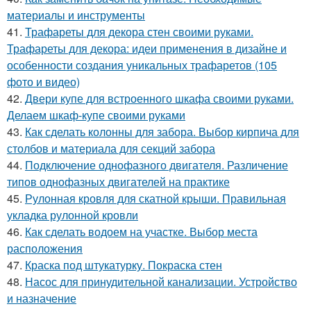
материалы и инструменты
41.
Трафареты для декора стен своими руками.
Трафареты для декора: идеи применения в дизайне и
особенности создания уникальных трафаретов (105
фото и видео)
42.
Двери купе для встроенного шкафа своими руками.
Делаем шкаф-купе своими руками
43.
Как сделать колонны для забора. Выбор кирпича для
столбов и материала для секций забора
44.
Подключение однофазного двигателя. Различение
типов однофазных двигателей на практике
45.
Рулонная кровля для скатной крыши. Правильная
укладка рулонной кровли
46.
Как сделать водоем на участке. Выбор места
расположения
47.
Краска под штукатурку. Покраска стен
48.
Насос для принудительной канализации. Устройство
и назначение