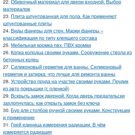
22.
Обивочный материал для двери входной. Выбор
материалов
23.
Плита шпунтованная для пола. Как применяют
шпунтованные плиты
24.
Виды фанеры для стен. Марки фанеры –
классификация по типу клеящего состава
25.
Мебельная кромка пвх. ПВХ кромки
26.
Копка колодца своими руками. Сооружение ствола из
бетонных колец
27.
Силиконовый герметик для ванны. Силиконовый
герметик и затирка: что лучше для ремонта ванны
28.
Устройство пруда на участке своими руками. Прудик
из авто покрышки (с пленкой)
29.
Вскрыть замок дверной. Когда дверь предательски
захлопнулась: как открыть замок без ключа
30.
Бур для столбов ручной своими руками. Конструкции
и применение
31.
Грей единица измерения радиации. В чём
измеряется радиация