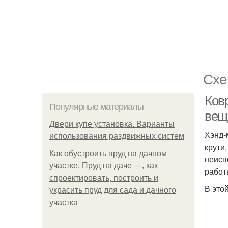
Схе
Ковр
Популярные материалы
вещ
Двери купе установка. Варианты
Хэнд-
использования раздвижных систем
крути
Как обустроить пруд на дачном
неисп
участке. Пруд на даче —, как
работ
спроектировать, построить и
В это
украсить пруд для сада и дачного
участка