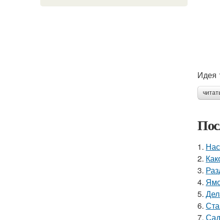
Идея 
читат
Пос
1.
Нас
2.
Как
3.
Раз
4.
Ямо
5.
Дел
6.
Ста
7.
Сад