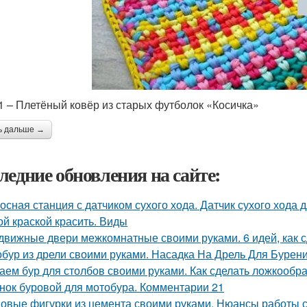
1 – Плетёный ковёр из старых футболок «Косичка»
ь дальше →
ледние обновления на сайте:
осная станция с датчиком сухого хода. Датчик сухого хода 
ой краской красить. Виды
движные двери межкомнатные своими руками. 6 идей, как 
бур из дрели своими руками. Насадка На Дрель Для Бурен
аем бур для столбов своими руками. Как сделать ложкообр
нок буровой для мотобура. Комментарии 21
овые фигурки из цемента своими руками. Нюансы работы 