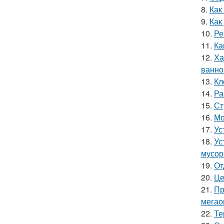
8.
Как
9.
Как
10.
Ре
11.
Ка
12.
Ха
ванно
13.
Кл
14.
Ра
15.
Ст
16.
Мо
17.
Ус
18.
Ус
мусор
19.
От
20.
Це
21.
Пр
мегао
22.
Те