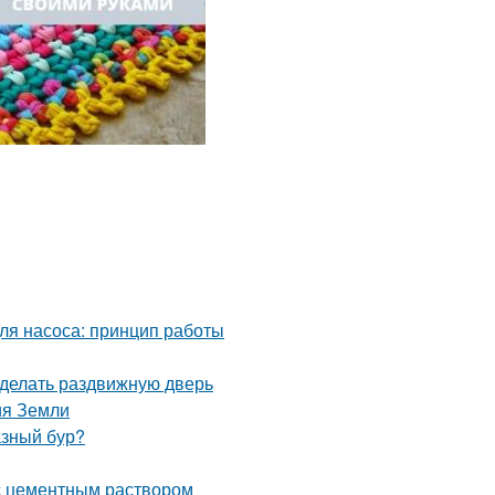
для насоса: принцип работы
сделать раздвижную дверь
ия Земли
азный бур?
с цементным раствором