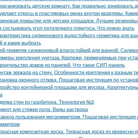
 организовать детскую комнату. Как правильно зонировать 
 делают откосы в пластиковых окнах внутри квартиры. Каки
зиновая покрытие для детских площадок. Лучшие резиновые
к состыковать угол потолочного плинтуса. Что нужно знать
рактеристика силиконового водостойкого герметика для ва
й и какие выбрать
ей-герметик силиконовый влагостойкий для ванной. Силик
змеры крепления унитаза. Крепежи, применяемые при устан
роительство домов из панелей. Что такое СИП-панель
нтаж зеркала на стену. Особенности крепления к разным т
тановка оконного отлива. Пошаговая инструкция по устано
тройство контейнерной площадки для мусора. Архитектурн
а
делка стен из газобетона. Технология №2
мент для стяжки пола. Виды раствора
авила пользования мегаомметром. Пошаговая инструкция 
мметром
ррасная композитная доска. Террасная доска из древесно-