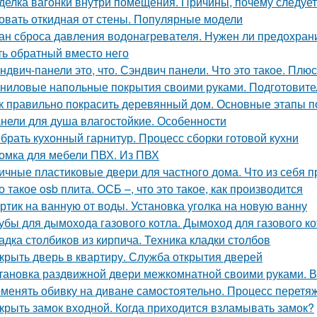
делка вагонки внутри помещения. Причины, почему следует
овать откидная от стены. Популярные модели
ан сброса давления водонагревателя. Нужен ли предохран
ть обратный вместо него
ндвич-панели это, что. Сэндвич панели. Что это такое. Плю
ниловые напольные покрытия своими руками. Подготовите
к правильно покрасить деревянный дом. Основные этапы п
нели для душа влагостойкие. Особенности
брать кухонный гарнитур. Процесс сборки готовой кухни
омка для мебели ПВХ. Из ПВХ
ичные пластиковые двери для частного дома. Что из себя
о такое osb плита. ОСБ –, что это такое, как производится
ртик на ванную от воды. Установка уголка на новую ванну
убы для дымохода газового котла. Дымоход для газового кот
адка столбиков из кирпича. Техника кладки столбов
крыть дверь в квартиру. Служба открытия дверей
тановка раздвижной двери межкомнатной своими руками. 
менять обивку на диване самостоятельно. Процесс перетяж
крыть замок входной. Когда приходится взламывать замок?