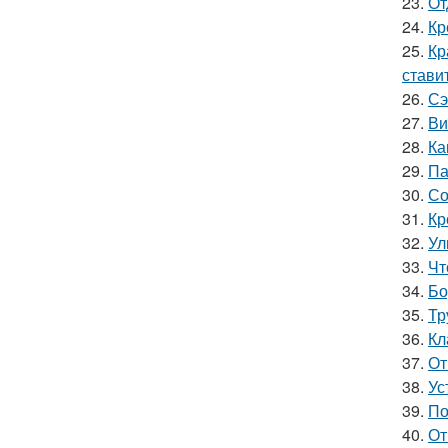
23.
От
24.
Кр
25.
Кр
стави
26.
Сэ
27.
Ви
28.
Ка
29.
Па
30.
Со
31.
Кр
32.
Ул
33.
Чт
34.
Бо
35.
Тр
36.
Кл
37.
От
38.
Ус
39.
По
40.
От