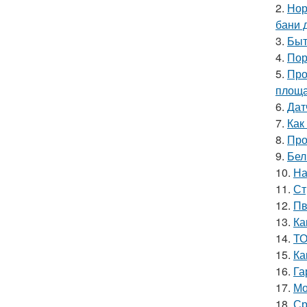
2.
Нор
бани 
3.
Быт
4.
Пор
5.
Про
площ
6.
Дат
7.
Как
8.
Про
9.
Бел
10.
На
11.
Ст
12.
Пв
13.
Ка
14.
ТО
15.
Ка
16.
Га
17.
Мо
18.
Ср