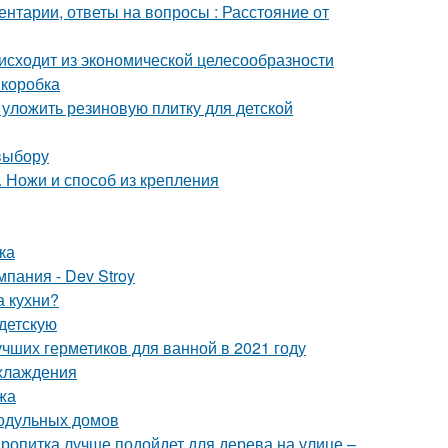
ентарии, ответы на вопросы : Расстояние от
исходит из экономической целесообразности
 коробка
 уложить резиновую плитку для детской
выбору
. Ножи и способ из крепления
ка
пания - Dev Stroy
а кухни?
 детскую
учших герметиков для ванной в 2021 году
охлаждения
жа
одульных домов
пропитка лучше подойдет для дерева на улице –