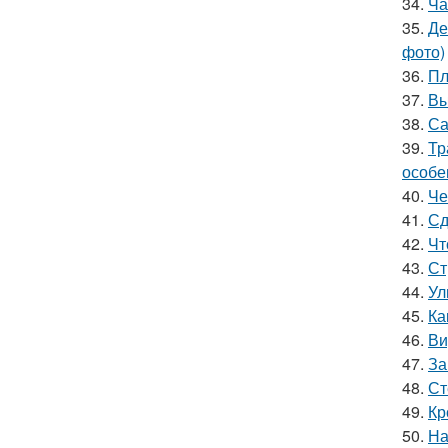
34.
Ча
35.
Де
фото)
36.
Пл
37.
Вы
38.
Са
39.
Тр
особе
40.
Че
41.
Сд
42.
Чт
43.
Ст
44.
Ул
45.
Ка
46.
Ви
47.
За
48.
Ст
49.
Кр
50.
На