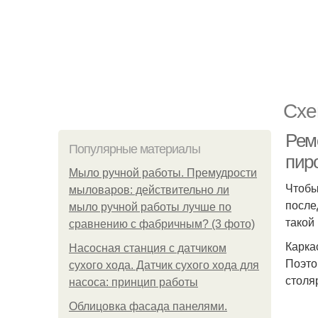
Схе
Рем
Популярные материалы
пир
Мыло ручной работы. Премудрости
Чтобы
мыловаров: действительно ли
после
мыло ручной работы лучше по
такой 
сравнению с фабричным? (3 фото)
Карка
Насосная станция с датчиком
Поэто
сухого хода. Датчик сухого хода для
столя
насоса: принцип работы
Облицовка фасада панелями.