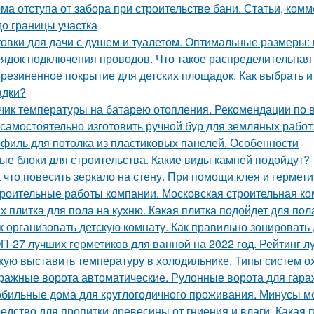
ма отступа от забора при строительстве бани. Статьи, комм
до границы участка
овки для дачи с душем и туалетом. Оптимальные размеры: 
ядок подключения проводов. Что такое распределительная
резиненное покрытие для детских площадок. Как выбрать и
адки?
чик температуры на батарею отопления. Рекомендации по 
 самостоятельно изготовить ручной бур для земляных работ
филь для потолка из пластиковых панелей. Особенности
ые блоки для строительства. Какие виды камней подойдут?
 что повесить зеркало на стену. При помощи клея и гермети
роительные работы компании. Московская строительная ком
х плитка для пола на кухню. Какая плитка подойдет для пол
к организовать детскую комнату. Как правильно зонировать
П-27 лучших герметиков для ванной на 2022 год. Рейтинг л
кую выставить температуру в холодильнике. Типы систем 
ражные ворота автоматические. Рулонные ворота для гара
бильные дома для круглогодичного проживания. Минусы м
едство для пропитки древесины от гниения и влаги. Какая 