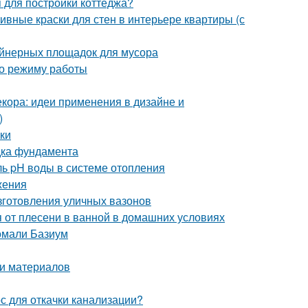
я для постройки коттеджа?
ивные краски для стен в интерьере квартиры (с
ейнерных площадок для мусора
по режиму работы
кора: идеи применения в дизайне и
)
лки
дка фундамента
ль pH воды в системе отопления
жения
зготовления уличных вазонов
ся от плесени в ванной в домашних условиях
омали Базиум
ти материалов
с для откачки канализации?