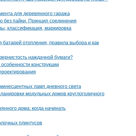
мента для деревянного гаража
но без пайки. Принцип соединения
ды, классификация, маркировка
я батарей отопления, правила выбора и как
 зернистость наждачной бумаги?
и особенности конструкции
 проектирования
инесцентных ламп дневного света
ланировки модульных домов круглогодичного
янного дома: когда начинать
толочных плинтусов