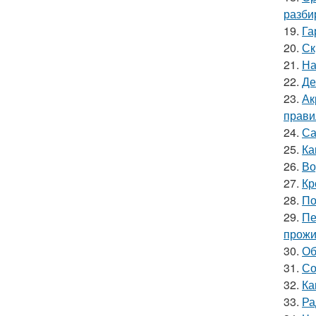
разби
19.
Га
20.
Ск
21.
На
22.
Де
23.
Ак
прави
24.
Са
25.
Ка
26.
Во
27.
Кр
28.
По
29.
Пе
прожи
30.
Об
31.
Со
32.
Ка
33.
Ра