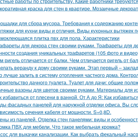
стные работы по строительству. Какие работники требуютс
коративная краска для стен в квартире. Мозаичные декорат
ощадки для сбора мусора. Требования к содержанию конт
тяжки для кухни виды и отличия. Виды кухонных вытяжек 
моклеющаяся плитка пвх для пола. Характеристики
афареты для декора стен своими руками. Трафареты для де
нности создания уникальных трафаретов (105 фото и видео
м ригель отличается от балки. Чем отличается ригель от ба
елать веранду к дому своими руками. Этап первый – закла
о лучше залить в систему отопления частного дома. Контро
роительство дачного туалета. Туалет для дачи: общие поло
ичные вазоны для цветов своими руками. Материалы для и
к избавиться от плесени в ванной. От А до Я: Как избавить
ды фасадных панелей для наружной отделки офиса. Вы сл
висимость сечения кабеля от мощности. S=0,8D.
ены из панелей. Отделка стен панелями: виды и особеннос
омка ПВХ для мебели. Что такое мебельная кромка?
сос для выкачки канализации. Как выбрать фекальный насо