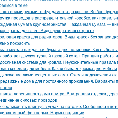
раемся в теме
раж своими руками от фундамента до крыши. Выбор фунда
рутка проводов в распределительной коробке, как правиль
ждачная бумага крупнозернистая. Наждачная бумага — ви
кор краска для стен. Виды декоративных красок
риловая краска для радиаторов. Виды красок без запаха дл
льно покрасить
мая мелкая наждачная бумага для полировки. Как выбрать
к работает двухконтурный газовый котел. Принцип работы 
досливная система для кровли. Неукоснительные правила
омка клеевая для мебели. Какая бывает кромка для мебели
дключение люминесцентных ламп. Схемы подключения люм
редвижные дома для постоянного проживания. Варианты п
вания
шивка деревянного дома внутри. Внутренняя отделка дерев
единение силовых проводов
к состыковать плинтус в углах на потолке. Особенности по
диоактивный фон норма. Нормы радиации