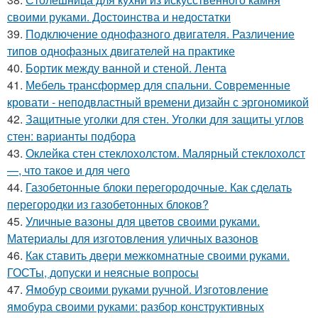
своими руками. Достоинства и недостатки
39.
Подключение однофазного двигателя. Различение
типов однофазных двигателей на практике
40.
Бортик между ванной и стеной. Лента
41.
Мебель трансформер для спальни. Современные
кровати - неподвластный времени дизайн с эргономикой
42.
Защитные уголки для стен. Уголки для защиты углов
стен: варианты подбора
43.
Оклейка стен стеклохолстом. Малярный стеклохолст
—, что такое и для чего
44.
Газобетонные блоки перегородочные. Как сделать
перегородки из газобетонных блоков?
45.
Уличные вазоны для цветов своими руками.
Материалы для изготовления уличных вазонов
46.
Как ставить двери межкомнатные своими руками.
ГОСТы, допуски и неясные вопросы
47.
Ямобур своими руками ручной. Изготовление
ямобура своими руками: разбор конструктивных