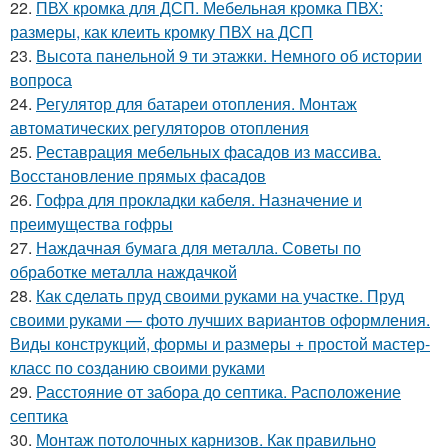
22.
ПВХ кромка для ДСП. Мебельная кромка ПВХ:
размеры, как клеить кромку ПВХ на ДСП
23.
Высота панельной 9 ти этажки. Немного об истории
вопроса
24.
Регулятор для батареи отопления. Монтаж
автоматических регуляторов отопления
25.
Реставрация мебельных фасадов из массива.
Восстановление прямых фасадов
26.
Гофра для прокладки кабеля. Назначение и
преимущества гофры
27.
Наждачная бумага для металла. Советы по
обработке металла наждачкой
28.
Как сделать пруд своими руками на участке. Пруд
своими руками — фото лучших вариантов оформления.
Виды конструкций, формы и размеры + простой мастер-
класс по созданию своими руками
29.
Расстояние от забора до септика. Расположение
септика
30.
Монтаж потолочных карнизов. Как правильно