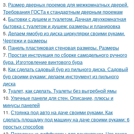
3.
Размер дверных проемов для межкомнатных дверей.
Требования ГОСТа к стандартным дверным проемам
4.
Бытовки с душем и туалетом. Дачная двухкомнатная
бытовка с туалетом и душем: размеры и планировка
5.
Делаем ямобур из диска циркулярки своими руками.
Чертежи и размеры
6.
Панель пластиковая стеновая размеры. Размеры
7.
Простая инструкция по сборке самодельного ручного
бура. Изготовление винтового бура
8.
Как сделать садовый бур из пильного диска. Садовый
бур своими руками: делаем инструмент из пильного
диска
9.
Туалет, как сделать. Туалеты без выгребной ямы
10.
Уличные панели для стен. Описание, плюсы и
минусы панелей
11.
Стоянка под авто на даче своими руками. Как
сделать площадку под машину на даче своими руками: 6
простых способов
12.
Потолочные диффузоры для вентиляции. Что такое