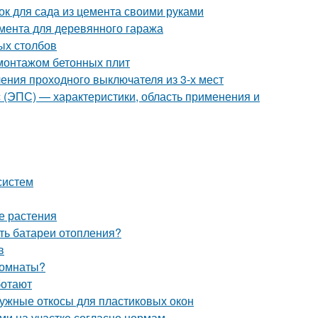
ок для сада из цемента своими руками
мента для деревянного гаража
ых столбов
монтажом бетонных плит
ения проходного выключателя из 3-х мест
с (ЭПС) — характеристики, область применения и
систем
е растения
ить батареи отопления?
в
 комнаты?
ботают
ружные откосы для пластиковых окон
ми на участке согласно нормам