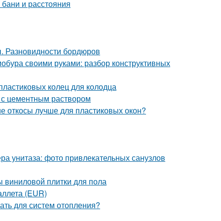
 бани и расстояния
ы. Разновидности бордюров
мобура своими руками: разбор конструктивных
пластиковых колец для колодца
 с цементным раствором
ие откосы лучше для пластиковых окон?
ра унитаза: фото привлекательных санузлов
ы виниловой плитки для пола
аллета (EUR)
ать для систем отопления?