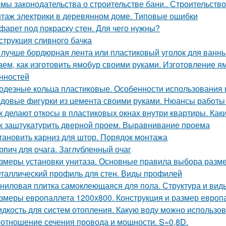
мы законодательства о строительстве бани.. Строительство
таж электрики в деревянном доме. Типовые ошибки
фарет под покраску стен. Для чего нужны?
струкция сливного бачка
 лучше бордюрная лента или пластиковый уголок для ванн
аем, как изготовить ямобур своими руками. Изготовление я
нностей
одезные кольца пластиковые. Особенности использования 
довые фигурки из цемента своими руками. Нюансы работы
к делают откосы в пластиковых окнах внутри квартиры. Как
к заштукатурить дверной проем. Выравнивание проема
тановить карниз для штор. Порядок монтажа
рпич для очага. Заглубленный очаг
змеры установки унитаза. Основные правила выбора разме
таллический профиль для стен. Виды профилей
ниловая плитка самоклеющаяся для пола. Структура и вид
змеры европаллета 1200х800. Конструкция и размер европ
дкость для систем отопления. Какую воду можно использов
отношение сечения провода и мощности. S=0,8D.