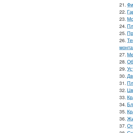
21.
Фи
22.
Га
23.
Мо
24.
Пл
25.
Пр
26.
Те
монт
27.
Ме
28.
Об
29.
Ус
30.
Дв
31.
Пл
32.
Цв
33.
Кр
34.
Бл
35.
Кр
36.
Жи
37.
От
38.
Ск