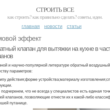
СТРОИТЬ ВСЕ
как строить? как правильно сделать? советы, идеи.
главная
новости
статьи
овой эффект
атный клапан для вытяжки на кухне в ча
панов
чной и научно-популярной литературе обратный воздушный
ству параметров:
ипу действия;форме устройства;материалу изготовления;с
рукции.
 подчеркнем, что не всегда у специалистов есть единая то
ей клапанов, позволяющие отнести их к какой-либо класси
кшей путанице.