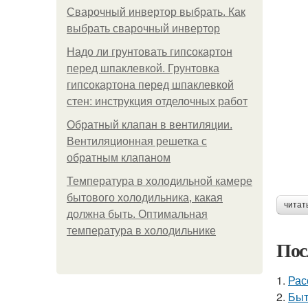
Сварочный инвертор выбрать. Как
выбрать сварочный инвертор
Надо ли грунтовать гипсокартон
перед шпаклевкой. Грунтовка
гипсокартона перед шпаклевкой
стен: инструкция отделочных работ
Обратный клапан в вентиляции.
Вентиляционная решетка с
обратным клапаном
Температура в холодильной камере
бытового холодильника, какая
читат
должна быть. Оптимальная
температура в холодильнике
Пос
1.
Рас
2.
Быт