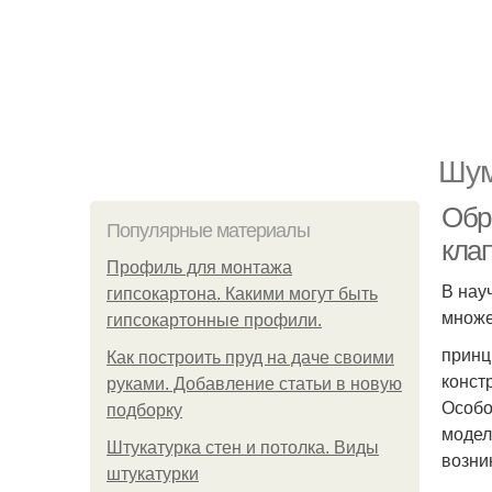
Шум
Обр
Популярные материалы
кла
Профиль для монтажа
В нау
гипсокартона. Какими могут быть
множе
гипсокартонные профили.
принц
Как построить пруд на даче своими
конст
руками. Добавление статьи в новую
Особо
подборку
модел
Штукатурка стен и потолка. Виды
возни
штукатурки