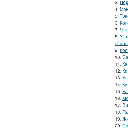
3.
Нор
4.
Мон
5.
Тра
6.
Кон
7.
Что
8.
Узн
особе
9.
Кол
10.
Са
11.
Ка
12.
Ка
13.
Ус
14.
Ки
15.
Ра
16.
Ме
17.
Ви
18.
Ра
19.
Жи
20.
Со