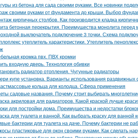
гуры из бетона для сада своими руками. Все новинки подел
раж своими руками от фундамента до крыши. Выбор фунда
нтаж кирпичных столбов. Как производится кладка кирпичн
ита бетонная перекрытия. Преимущества монолита перед 
оходной выключатель подключение 3 точки. Схема подключ
плоплекс утеплитель характеристики. Утеплитель пеноплек
аж
бельная кромка пвх. ПВХ кромки
ить входную дверь. Технология обивки
тановить радиатор отопления. Чугунные радиаторы
ери купе установка. Варианты использования раздвижных 
астмассовые кольца для колодца. Сфера применения
еты садовые названия. Почему стоит выбирать многолетни
аска акриловая для радиаторов. Какой краской лучше крас
оки для постройки дома. Преимущества и недостатки блоко
аска для туалета и ванной. Как выбрать краску для ванной
вые бактерии для туалета на даче. Почему бактерии не ра
косы пластиковые для окон своими руками. Как сделать на
олько метров от бани до забора. Расстояния между объекта