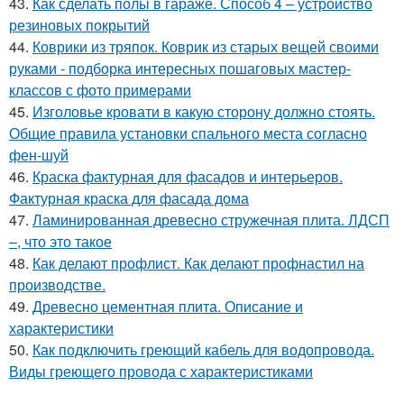
43.
Как сделать полы в гараже. Способ 4 – устройство
резиновых покрытий
44.
Коврики из тряпок. Коврик из старых вещей своими
руками - подборка интересных пошаговых мастер-
классов с фото примерами
45.
Изголовье кровати в какую сторону должно стоять.
Общие правила установки спального места согласно
фен-шуй
46.
Краска фактурная для фасадов и интерьеров.
Фактурная краска для фасада дома
47.
Ламинированная древесно стружечная плита. ЛДСП
–, что это такое
48.
Как делают профлист. Как делают профнастил на
производстве.
49.
Древесно цементная плита. Описание и
характеристики
50.
Как подключить греющий кабель для водопровода.
Виды греющего провода с характеристиками