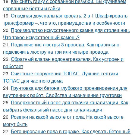
18.
Как снять гайку с сорванной резьбой. Выкручиваем
сорванные болты и гайки
19.
Откидная двуспальная кровать. 2 в 1 Шкаф-кровать
трансформер –, что это, преимущества и особенности
20.
Производство искусственного камня для столешниц.
Что такое искусственный камень?
21.
Подключение люстры 3 провода. Как правильно
подключить люстру на три или четыре провода
22.
Обратный клапан водонагревателя. Как устроен и
работает
23.
Очистные сооружения ТОПАС. Лучшие септики
ТОПАС для частного дома
24.
Грунтовка для бетона глубокого проникновения для
внутренних работ. Свойства и назначение грунтовки
25.
Поверхностный насос для откачки канализации. Как
выбрать фекальный насос для канализации
26.
Розетки на какой высоте от пола. На какой высоте
могут быть
27.
Бетонирование пола в гараже. Как сделать бетонный