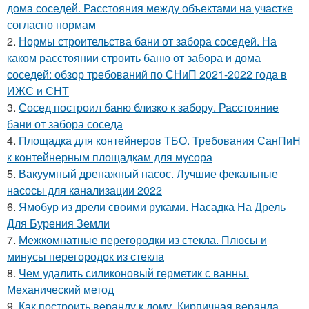
дома соседей. Расстояния между объектами на участке
согласно нормам
2.
Нормы строительства бани от забора соседей. На
каком расстоянии строить баню от забора и дома
соседей: обзор требований по СНиП 2021-2022 года в
ИЖС и СНТ
3.
Сосед построил баню близко к забору. Расстояние
бани от забора соседа
4.
Площадка для контейнеров ТБО. Требования СанПиН
к контейнерным площадкам для мусора
5.
Вакуумный дренажный насос. Лучшие фекальные
насосы для канализации 2022
6.
Ямобур из дрели своими руками. Насадка На Дрель
Для Бурения Земли
7.
Межкомнатные перегородки из стекла. Плюсы и
минусы перегородок из стекла
8.
Чем удалить силиконовый герметик с ванны.
Механический метод
9.
Как построить веранду к дому. Кирпичная веранда,