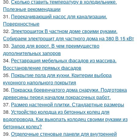
30.
Сколько ставить температуру в холодильнике.
Полезные рекомендации
31.
Перекачивающий насос для канализации.
Поверхностные
32.
Электрощиток В частном доме своими руками.
Собираем электрощит для частного дома на 380 В 15 кВт
33.
Запор для ворот. В чем преимущество
дополнительных запоров
34.
Реставрация мебельных фасадов из массива.
Восстановление прямых фасадов
35.
Покрытие пола для кухни. Критерии выбора
кухонного напольного покрытия
36.
Покраска бревенчатого дома снаружи. Подготовка
древесины перед началом покрасочных работ.
37.
Размер настенной плитки. Стандартные размеры
38.
Устройство колодца из бетонных колец для
водопровода. Как выкопать колодец своими руками из
бетонных колец?
39.
Отделочные стеновые панели для внутренней