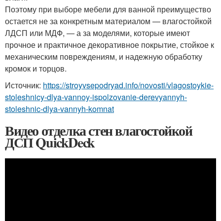
Поэтому при выборе мебели для ванной преимущество
остается не за конкретным материалом — влагостойкой
ЛДСП или МДФ, — а за моделями, которые имеют
прочное и практичное декоративное покрытие, стойкое к
механическим повреждениям, и надежную обработку
кромок и торцов.
Источник:
https://stroyvsepodryad.info/novosti/vlagostoykie-
stoleshnicy-dlya-vannoy-ispolzovanie-derevyannyh-
stoleshnic-dlya-vannyh-komnat
Видео отделка стен влагостойкой
ДСП QuickDeck