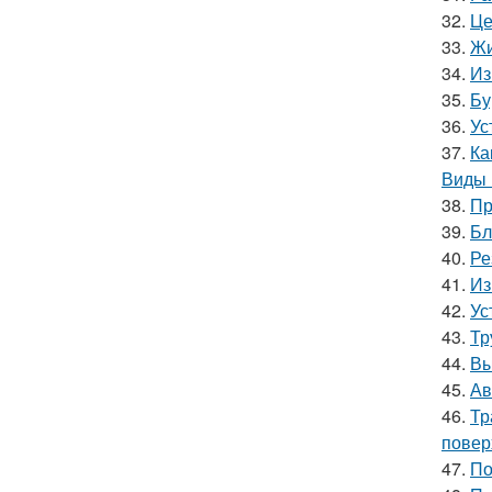
32.
Це
33.
Жи
34.
Из
35.
Бу
36.
Ус
37.
Ка
Виды 
38.
Пр
39.
Бл
40.
Ре
41.
Из
42.
Ус
43.
Тр
44.
Вы
45.
Ав
46.
Тр
повер
47.
По