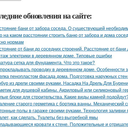
ледние обновления на сайте:
стояние бани от забора соседа. О существующей необходи
о на каком расстоянии строить баню от забора и дома сосе
сно нормам
стояние от бани до соседних строений. Расстояние от бани
таж электрики в деревянном доме. Типовые ошибки
атура сетка для фундамента. Что это такое?
 прокладывать проводку в деревянном доме. Особенности 
елка пенопластом фасада дома. Подготовка наружных стен
бур из дрели своими руками. Насадка На Дрель Для Бурен
метик для душевой кабины. Акриловый или силиконовый ге
лые блоки для строительства. Какие виды камней подойдут
аление старого герметика с бортика ванны. Механический 
тонные полы в гараже своими руками. Технология заливки 
алет, как сделать. Туалеты без выгребной ямы
ладывающиеся кровати к стене. Положительные и отрицат