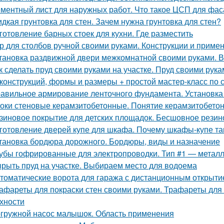
ментный лист для наружных работ. Что такое ЦСП для фа
дкая грунтовка для стен. Зачем нужна грунтовка для стен?
готовление барных стоек для кухни. Где разместить
р для столбов ручной своими руками. Конструкции и приме
тановка раздвижной двери межкомнатной своими руками. 
к сделать пруд своими руками на участке. Пруд своими ру
конструкций, формы и размеры + простой мастер-класс по 
авильное армирование ленточного фундамента. Установка
оки стеновые керамзитобетонные. Понятие керамзитобето
зиновое покрытие для детских площадок. Бесшовное резин
готовление дверей купе для шкафа. Почему шкафы-купе т
тановка бордюра дорожного. Бордюры, виды и назначение
убы гофрированные для электропроводки. Тип #1 — метал
рыть пруд на участке. Выбираем место для водоема
томатические ворота для гаража с дистанционным открыт
афареты для покраски стен своими руками. Трафареты для
хности
гружной насос малышок. Область применения