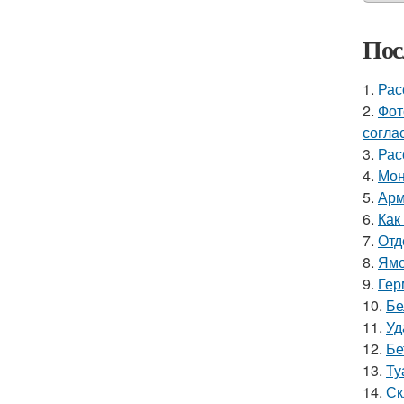
Пос
1.
Рас
2.
Фот
согла
3.
Рас
4.
Мон
5.
Арм
6.
Как
7.
Отд
8.
Ямо
9.
Гер
10.
Бе
11.
Уд
12.
Бе
13.
Ту
14.
Ск