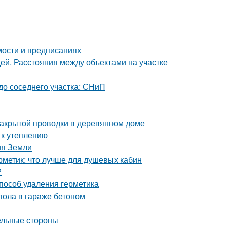
мости и предписаниях
дей. Расстояния между объектами на участке
 до соседнего участка: СНиП
закрытой проводки в деревянном доме
 к утеплению
ия Земли
рметик: что лучше для душевых кабин
?
способ удаления герметика
пола в гараже бетоном
ельные стороны