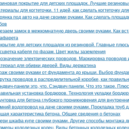
зиновая покрытие для детских площадок. Лучшие резиновые
териалы для когтеточки. 11 идей, как сделать когтеточку д
оянка под авто на даче своими руками. Как сделать площад
бов
езаем замок в межкомнатную дверь своими руками. Как вст
рафарета
крытие для детских площадок из резиновой. Главные плюс
сцветка кабеля по фазам. Цвет жилы заземления
означение электрических проводов. Маркировка проводов 
териал для обивки дверей. Виды дерматина
раж своими руками от фундамента до крыши. Выбор фунда
рутка проводов в распределительной коробке, как правиль
ндвич-панели это, что. Сэндвич панели. Что это такое. Плю
авильная установка бордюров. Технология укладки бордюр
унтовка для бетона глубокого проникновения для внутренни
мний водопровод на даче своими руками. Прокладка труб 
щая характеристика бетона. Общие сведения о бетонах
ери шкафа купе своими руками. Другие способы монтажа 
змеры колодезных колец. Виды бетонных колодезных коле