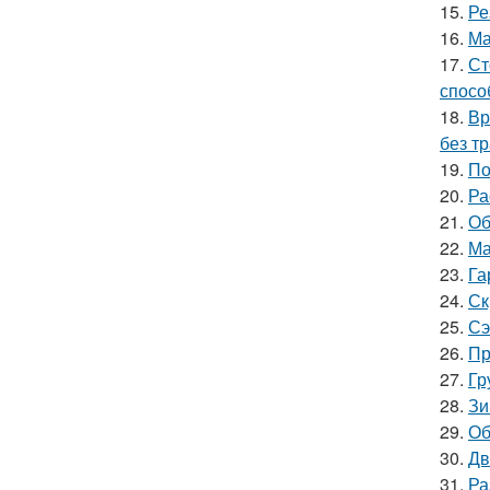
15.
Ре
16.
Ма
17.
Ст
спосо
18.
Вр
без т
19.
По
20.
Ра
21.
Об
22.
Ма
23.
Га
24.
Ск
25.
Сэ
26.
Пр
27.
Гр
28.
Зи
29.
Об
30.
Дв
31.
Ра