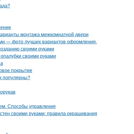
сада?
нение
Варианты монтажа межкомнатной двери
ками — фото лучших вариантов оформления.
созданию своими руками
 опалубки своими руками
на
овое покрытие
ак популярны?
лорукав
ием. Способы управления
 стен своими руками: правила окрашивания