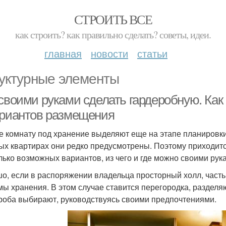
СТРОИТЬ ВСЕ
как строить? как правильно сделать? советы, идеи.
главная
новости
статьи
уктурные элементы
 своими руками сделать гардеробную. Как
ариантов размещения
е комнату под хранение выделяют еще на этапе планировк
ых квартирах они редко предусмотрены. Поэтому приходит
лько возможных вариантов, из чего и где можно своими рук
о, если в распоряжении владельца просторный холл, часть
мы хранения. В этом случае ставится перегородка, раздел
роба выбирают, руководствуясь своими предпочтениями.