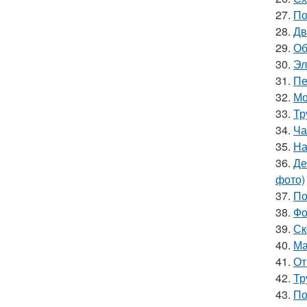
27.
По
28.
Дв
29.
Об
30.
Эл
31.
Пе
32.
Мо
33.
Тр
34.
Ча
35.
На
36.
Де
фото)
37.
По
38.
Фо
39.
Ск
40.
Ма
41.
От
42.
Тр
43.
По