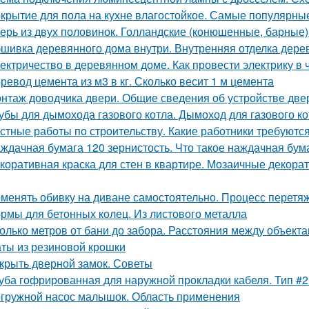
крытие для пола на кухне влагостойкое. Самые популярны
ерь из двух половинок. Голландские (конюшенные, барные)
шивка деревянного дома внутри. Внутренняя отделка дерев
ектричество в деревянном доме. Как провести электрику в
ревод цемента из м3 в кг. Сколько весит 1 м цемента
нтаж доводчика двери. Общие сведения об устройстве дв
убы для дымохода газового котла. Дымоход для газового кот
стные работы по строительству. Какие работники требуютс
ждачная бумага 120 зернистость. Что такое наждачная бум
коративная краска для стен в квартире. Мозаичные декорат
менять обивку на диване самостоятельно. Процесс перетяж
рмы для бетонных колец. Из листового металла
олько метров от бани до забора. Расстояния между объекта
ты из резиновой крошки
крыть дверной замок. Советы
уба гофрированная для наружной прокладки кабеля. Тип #
гружной насос малышок. Область применения