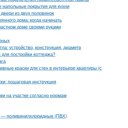
е напольные покрытия для кухни
 двери из двух половинок
янного дома: когда начинать
 частном доме своими руками
ерных
ла: устройство, конструкция, диаметр
я для постройки коттеджа?
ага
ивные краски для стен в интерьере квартиры (с
ки: пошаговая инструкция
ми на участке согласно нормам
2 — поливинилхлоридные (ПВХ)