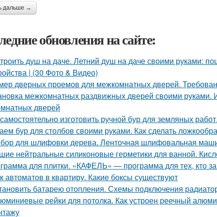
ь дальше →
ледние обновления на сайте:
троить душ на даче. Летний душ на даче своими руками: по
ройства | (30 Фото & Видео)
мер дверных проемов для межкомнатных дверей. Требова
ановка межкомнатных раздвижных дверей своими руками. 
мнатных дверей
 самостоятельно изготовить ручной бур для земляных работ
аем бур для столбов своими руками. Как сделать ложкообр
бор для шлифовки дерева. Ленточная шлифовальная маш
шие нейтральные силиконовые герметики для ванной. Кисл
грамма для плитки. «КАФЕЛЬ» — программа для тех, кто з
к автоматов в квартиру. Какие боксы существуют
тановить батарею отопления. Схемы подключения радиато
юминиевые рейки для потолка. Как устроен реечный алюми
нтажу