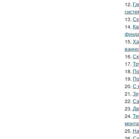
12.
Гд
систе
13.
Ск
14.
Ка
фунд
15.
Ха
ванно
16.
Ск
17.
Тр
18.
По
19.
По
20.
С 
21.
Зе
22.
Са
23.
Дв
24.
Те
монт
25.
На
26.
Сх