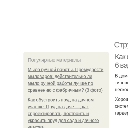
Стр
Как
Популярные материалы
6 в
Мыло ручной работы. Премудрости
В дом
мыловаров: действительно ли
типов
мыло ручной работы лучше по
неско
сравнению с фабричным? (3 фото)
Хорош
Как обустроить пруд на дачном
систе
участке. Пруд на даче —, как
гарде
спроектировать, построить и
украсить пруд для сада и дачного
участка