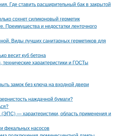
ния. Где ставить расширительный бак в закрытой
олько сохнет силиконовый герметик
е. Преимущества и недостатки ленточного
нной. Виды лучших санитарных герметиков для
ько весит куб бетона
 технические характеристики и ГОСТы
рыть замок без ключа на входной двери
 зернистость наждачной бумаги?
ься?
с (ЭПС) — характеристики, область применения и
ти фекальных насосов
ема подключения люминесцентной лампы