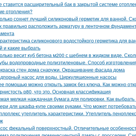
е ставится расширительный бак в закрытой системе отопле
ме отопления?
олько сохнет лучший силиконовый герметик для ванной. Ск
к правильно расположить арматуру в ленточном фундамент
амента
рактеристика силиконового водостойкого герметика для ва
й и какие выбрать
олько весит куб бетона м200 с щебнем в жидком виде. Скол
убы водопроводные полиэтиленовые. Способ изготовления,
краска стен дома снаружи. Окрашивание фасада дома
дпорный насос для воды. Циркуляционные насосы
ее помощью можно открыть замок без ключа. Как можно отк
рнистость р80, что это. Основная классификация
мая мелкая наждачная бумага для полировки. Как выбрать
ери для шкафа-купе своими руками. Что может потребоват
плоплекс утеплитель характеристики. Утеплитель пеноплек
аж
сос фекальный поверхностный. Отличительные особеннос
ема подключения люминесцентной лампы с дросселем. Сх