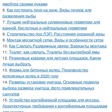
ямобура своими руками
6.
Как построить пруд на даче. Виды прудов для
разведения рыбы
7.
Лучшие нейтральные силиконовые герметики для
ванной. Кислотные и нейтральные герметики
8.
Строительство под ЛЭП. Расстояния охранной зоны
9.
Монтаж москитной сетки. Виды и особенности сеток
10.
Как Сделать Раздвижные двери. Варианты монтажа
11.
Туалет, как сделать. Туалеты без выгребной ямы
12.
Резиновые коврики для детских площадок. Какую
лучше выбрать
13.
Форма для бетонных колец. Производство
колодезных колец в 2020 году
14.
Размеры установки унитаза. Основные правила
выбора размера унитаза: фото привлекательных
санузлов
15.
Устройство контейнерной площадки для мусора.
Архитектурные требования к контейнерным площадкам
для мусора