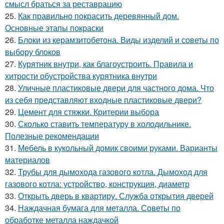
смысл браться за реставрацию
25.
Как правильно покрасить деревянный дом.
Основные этапы покраски
26.
Блоки из керамзитобетона. Виды изделий и советы по
выбору блоков
27.
Курятник внутри, как благоустроить. Правила и
хитрости обустройства курятника внутри
28.
Уличные пластиковые двери для частного дома. Что
из себя представляют входные пластиковые двери?
29.
Цемент для стяжки. Критерии выбора
30.
Сколько ставить температуру в холодильнике.
Полезные рекомендации
31.
Мебель в кукольный домик своими руками. Варианты
материалов
32.
Трубы для дымохода газового котла. Дымоход для
газового котла: устройство, конструкция, диаметр
33.
Открыть дверь в квартиру. Служба открытия дверей
34.
Наждачная бумага для металла. Советы по
обработке металла наждачкой