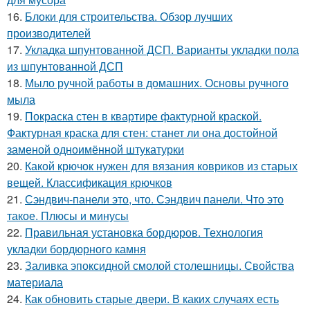
16.
Блоки для строительства. Обзор лучших
производителей
17.
Укладка шпунтованной ДСП. Варианты укладки пола
из шпунтованной ДСП
18.
Мыло ручной работы в домашних. Основы ручного
мыла
19.
Покраска стен в квартире фактурной краской.
Фактурная краска для стен: станет ли она достойной
заменой одноимённой штукатурки
20.
Какой крючок нужен для вязания ковриков из старых
вещей. Классификация крючков
21.
Сэндвич-панели это, что. Сэндвич панели. Что это
такое. Плюсы и минусы
22.
Правильная установка бордюров. Технология
укладки бордюрного камня
23.
Заливка эпоксидной смолой столешницы. Свойства
материала
24.
Как обновить старые двери. В каких случаях есть