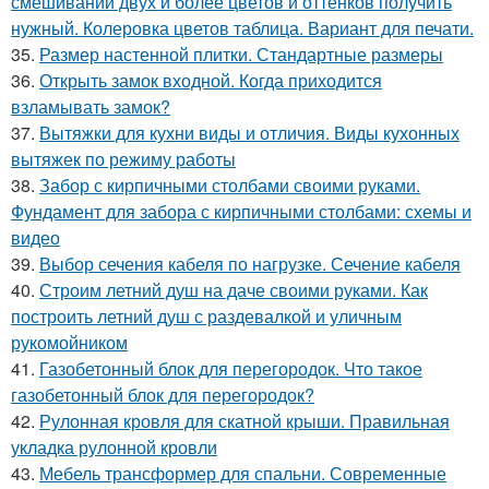
смешивании двух и более цветов и оттенков получить
нужный. Колеровка цветов таблица. Вариант для печати.
35.
Размер настенной плитки. Стандартные размеры
36.
Открыть замок входной. Когда приходится
взламывать замок?
37.
Вытяжки для кухни виды и отличия. Виды кухонных
вытяжек по режиму работы
38.
Забор с кирпичными столбами своими руками.
Фундамент для забора с кирпичными столбами: схемы и
видео
39.
Выбор сечения кабеля по нагрузке. Сечение кабеля
40.
Строим летний душ на даче своими руками. Как
построить летний душ с раздевалкой и уличным
рукомойником
41.
Газобетонный блок для перегородок. Что такое
газобетонный блок для перегородок?
42.
Рулонная кровля для скатной крыши. Правильная
укладка рулонной кровли
43.
Мебель трансформер для спальни. Современные