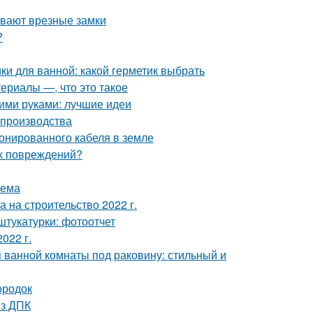
ывают врезные замки
?
ки для ванной: какой герметик выбрать
ериалы —, что это такое
оими руками: лучшие идеи
 производства
ронированного кабеля в земле
их повреждений?
оема
а на строительство 2022 г.
штукатурки: фотоотчет
022 г.
 ванной комнаты под раковину: стильный и
ородок
из ДПК