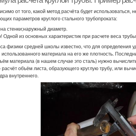
мула расчета круглой трубы. Пример расч
исимо от того, какой метод расчёта будет использоваться,
ющих параметров круглого стального трубопроката:
на стенки;наружный диаметр.
! Одной из основных характеристик при расчете веса трубы
рса физики средней школы известно, что для определения у
 использованного материала на его же плотность. Последни
бъём материала (в нашем случае это сталь) нужно вычислит
 расчёт объём листа, образующего круглую трубу, или выч
дра внутреннего.