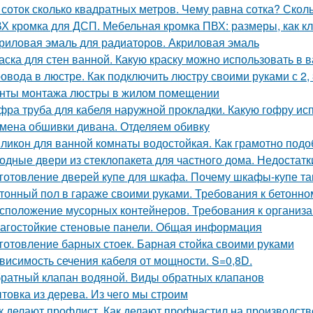
 соток сколько квадратных метров. Чему равна сотка? Скол
Х кромка для ДСП. Мебельная кромка ПВХ: размеры, как к
риловая эмаль для радиаторов. Акриловая эмаль
аска для стен ванной. Какую краску можно использовать в 
овода в люстре. Как подключить люстру своими руками с 2,
нты монтажа люстры в жилом помещении
фра труба для кабеля наружной прокладки. Какую гофру ис
мена обшивки дивана. Отделяем обивку
ликон для ванной комнаты водостойкая. Как грамотно подо
одные двери из стеклопакета для частного дома. Недостат
готовление дверей купе для шкафа. Почему шкафы-купе т
тонный пол в гараже своими руками. Требования к бетонно
сположение мусорных контейнеров. Требования к организ
агостойкие стеновые панели. Общая информация
готовление барных стоек. Барная стойка своими руками
висимость сечения кабеля от мощности. S=0,8D.
ратный клапан водяной. Виды обратных клапанов
товка из дерева. Из чего мы строим
к делают профлист. Как делают профнастил на производств