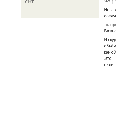
Фор
СНТ
Незав
следу
толщи
Важно
Из ку
объём
как о
Это —
цилин