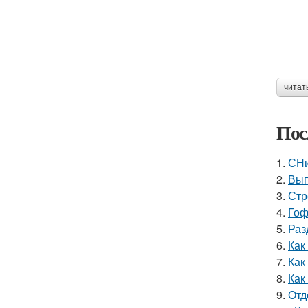
читат
Пос
1.
СНи
2.
Вып
3.
Стр
4.
Гоф
5.
Раз
6.
Как
7.
Как
8.
Как
9.
Отд