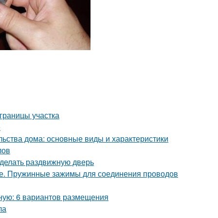
 границы участка
е
льства дома: основные виды и характеристики
лов
сделать раздвижную дверь
ке. Пружинные зажимы для соединения проводов
бную: 6 вариантов размещения
ла