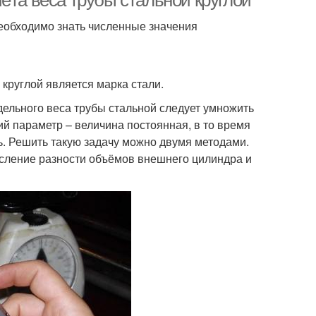
ёта веса трубы стальной круглой
 необходимо знать численные значения
 круглой является марка стали.
дельного веса трубы стальной следует умножить
й параметр – величина постоянная, в то время
ь. Решить такую задачу можно двумя методами.
исление разности объёмов внешнего цилиндра и