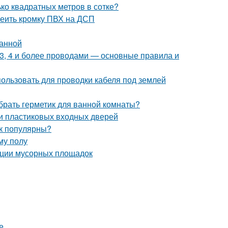
ько квадратных метров в сотке?
леить кромку ПВХ на ДСП
ванной
 3, 4 и более проводами — основные правила и
пользовать для проводки кабеля под землей
брать герметик для ванной комнаты?
ки пластиковых входных дверей
ак популярны?
му полу
ации мусорных площадок
е.