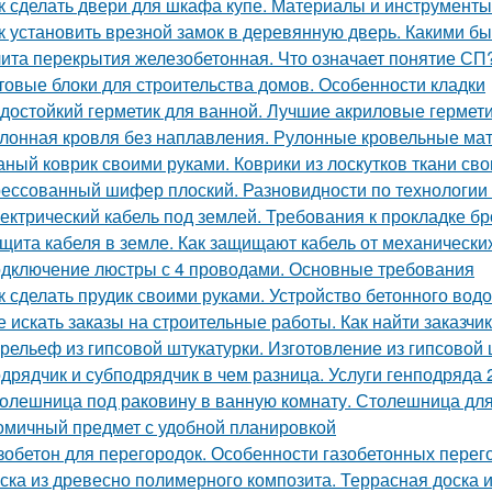
к сделать двери для шкафа купе. Материалы и инструменты
к установить врезной замок в деревянную дверь. Какими б
ита перекрытия железобетонная. Что означает понятие СП
товые блоки для строительства домов. Особенности кладки
достойкий герметик для ванной. Лучшие акриловые гермети
лонная кровля без наплавления. Рулонные кровельные мат
аный коврик своими руками. Коврики из лоскутков ткани св
ессованный шифер плоский. Разновидности по технологии
ектрический кабель под землей. Требования к прокладке б
щита кабеля в земле. Как защищают кабель от механическ
дключение люстры с 4 проводами. Основные требования
к сделать прудик своими руками. Устройство бетонного вод
е искать заказы на строительные работы. Как найти заказчик
рельеф из гипсовой штукатурки. Изготовление из гипсовой 
дрядчик и субподрядчик в чем разница. Услуги генподряда 2
олешница под раковину в ванную комнату. Столешница для
омичный предмет с удобной планировкой
зобетон для перегородок. Особенности газобетонных перег
ска из древесно полимерного композита. Террасная доска 