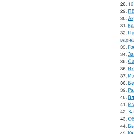
28.
16
29.
ПВ
30.
Ак
31.
Кр
32.
Пр
вариа
33.
Го
34.
За
35.
Си
36.
Вх
37.
Из
38.
Бе
39.
Ра
40.
Вл
41.
Из
42.
За
43.
Об
44.
Бы
45.
Ка