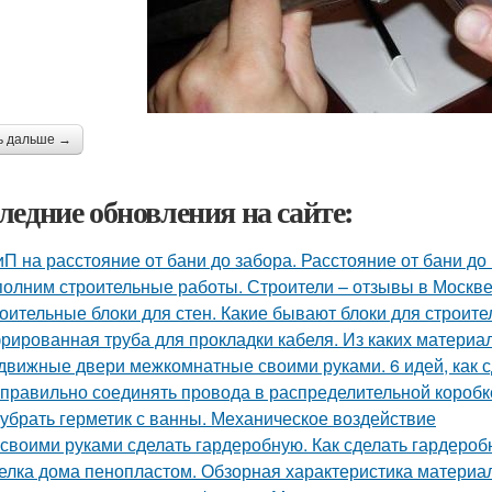
ь дальше →
ледние обновления на сайте:
П на расстояние от бани до забора. Расстояние от бани до
олним строительные работы. Строители – отзывы в Москв
оительные блоки для стен. Какие бывают блоки для строите
рированная труба для прокладки кабеля. Из каких материа
движные двери межкомнатные своими руками. 6 идей, как 
 правильно соединять провода в распределительной короб
 убрать герметик с ванны. Механическое воздействие
 своими руками сделать гардеробную. Как сделать гардеро
елка дома пенопластом. Обзорная характеристика материа