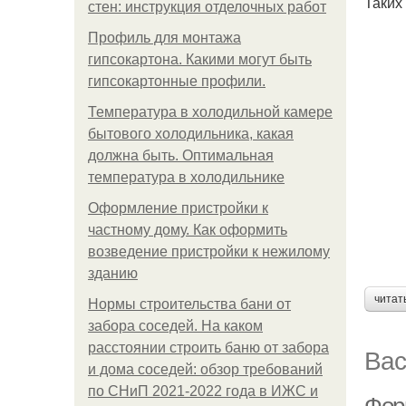
Таких
стен: инструкция отделочных работ
Профиль для монтажа
гипсокартона. Какими могут быть
гипсокартонные профили.
Температура в холодильной камере
бытового холодильника, какая
должна быть. Оптимальная
температура в холодильнике
Оформление пристройки к
частному дому. Как оформить
возведение пристройки к нежилому
зданию
читат
Нормы строительства бани от
забора соседей. На каком
расстоянии строить баню от забора
Вас
и дома соседей: обзор требований
по СНиП 2021-2022 года в ИЖС и