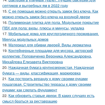
септиков и выгребных ям в 2022 году
15.
С ее помощью можно открыть замок без ключа. Как
можно открыть замок без ключа на входной двери
16.
Полимерная плитка для пола. Модульное покрытие
ПВХ для пола: виды, плюсы и минусы, укладка
17.
Мобильные дома для круглогодичного проживания.
Минусы модульных домов
18.
Материал для обивки дверей. Виды дерматина
19.
Контейнерные площадки для мусора. авторский
коллектив: Поповиченко Вероника Александровна,
Михайлова Елизавета Викторовна
20.
Наждачная бумага крупнозернистая. Наждачная
бумага — виды, классификация, маркировка
21.
Как построить веранду к дому своими руками
пошаговая. Строительство террасы к дому своими
руками: как сделать фундамент
22.
Как обновить старые двери. В каких случаях есть
смысл браться за реставрацию