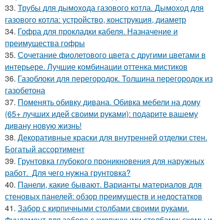
33.
Трубы для дымохода газового котла. Дымоход для
газового котла: устройство, конструкция, диаметр
34.
Гофра для прокладки кабеля. Назначение и
преимущества гофры
35.
Сочетание фиолетового цвета с другими цветами в
интерьере. Лучшие комбинации оттенка мистиков
36.
Газоблоки для перегородок. Толщина перегородок из
газобетона
37.
Поменять обивку дивана. Обивка мебели на дому
(65+ лучших идей своими руками): подарите вашему
дивану новую жизнь!
38.
Декоративные краски для внутренней отделки стен.
Богатый ассортимент
39.
Грунтовка глубокого проникновения для наружных
работ. Для чего нужна грунтовка?
40.
Панели, какие бывают. Варианты материалов для
стеновых панелей: обзор преимуществ и недостатков
41.
Забор с кирпичными столбами своими руками.
Фундамент для забора с кирпичными столбами: схемы и