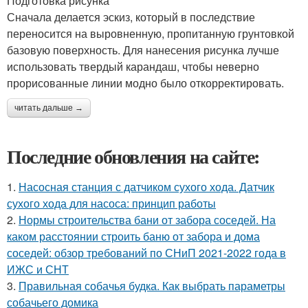
Подготовка рисунка
Сначала делается эскиз, который в последствие
переносится на выровненную, пропитанную грунтовкой
базовую поверхность. Для нанесения рисунка лучше
использовать твердый карандаш, чтобы неверно
прорисованные линии модно было откорректировать.
читать дальше →
Последние обновления на сайте:
1.
Насосная станция с датчиком сухого хода. Датчик
сухого хода для насоса: принцип работы
2.
Нормы строительства бани от забора соседей. На
каком расстоянии строить баню от забора и дома
соседей: обзор требований по СНиП 2021-2022 года в
ИЖС и СНТ
3.
Правильная собачья будка. Как выбрать параметры
собачьего домика