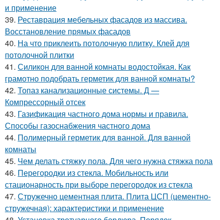
и применение
39.
Реставрация мебельных фасадов из массива.
Восстановление прямых фасадов
40.
На что приклеить потолочную плитку. Клей для
потолочной плитки
41.
Силикон для ванной комнаты водостойкая. Как
грамотно подобрать герметик для ванной комнаты?
42.
Топаз канализационные системы. Д —
Компрессорный отсек
43.
Газификация частного дома нормы и правила.
Способы газоснабжения частного дома
44.
Полимерный герметик для ванной. Для ванной
комнаты
45.
Чем делать стяжку пола. Для чего нужна стяжка пола
46.
Перегородки из стекла. Мобильность или
стационарность при выборе перегородок из стекла
47.
Стружечно цементная плита. Плита ЦСП (цементно-
стружечная): характеристики и применение
48.
Установка тротуарного бордюра. Порядок