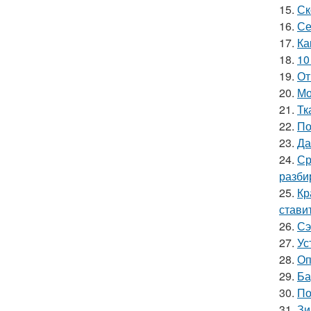
15.
Ск
16.
Се
17.
Ка
18.
10
19.
От
20.
Мо
21.
Тк
22.
По
23.
Да
24.
Ср
разби
25.
Кр
стави
26.
Сэ
27.
Ус
28.
Оп
29.
Ба
30.
По
31.
Зи