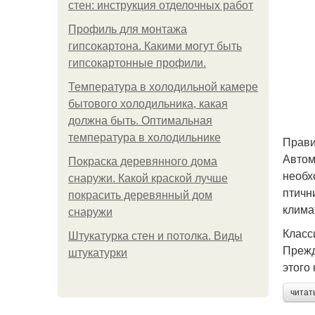
стен: инструкция отделочных работ
Профиль для монтажа
гипсокартона. Какими могут быть
гипсокартонные профили.
Температура в холодильной камере
бытового холодильника, какая
должна быть. Оптимальная
температура в холодильнике
Прави
Автом
Покраска деревянного дома
необх
снаружи. Какой краской лучше
птичн
покрасить деревянный дом
клима
снаружи
Класс
Штукатурка стен и потолка. Виды
Прежд
штукатурки
этого
читат