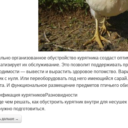
льно организованное обустройство курятника создаст опти
атизирует их обслуживание. Это позволит поддерживать пр
одимости — вывести и вырастить здоровое потомство. Вар
ик с нуля. Или переоборудовать под него имеющийся сара
та. И функциональное размещение предметов птичьего обих
ификация курятниковРазновидности
е чем решать, как обустроить курятник внутри для несушек
 нужно подготовиться.
ь дальше →