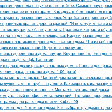
крытие для пола на кухне влагостойкое. Самые популярны
тонирование пола в гараже. Как сделать бетонный пол в г
струмент для клепания заклепок. Устройство и принцип дей
к правильно красить дерево краской. "Я покажу и краски и м
рятник внутри, как благоустроить. Правила и хитрости обус
х плитка для пола самоклеющаяся. Виды и разновидности
ичные пластиковые двери для частного дома. Что из себя
врик из полосок ткани. Подготовка лоскутов
шивка деревянного дома внутри. Внутренняя отделка дерев
ррасная доска dpk. Гарантии
иты для отделки фасадов частных домов. Панели для фаса
ления фасада частного дома (100 фото)
м на металлокаркасе. Частный дом на металлическом карк
м лучше закрыть трубы в туалете. Как закрыть канализацио
ски для пола шпунтованные. Монтаж шпунтованной доски
ямоугольный профиль металлический. Что такое профиль
ограмма для раскладки плитки. Кафел. 09
ндамент для 2 этажного дома. Как выбрать фундамент для