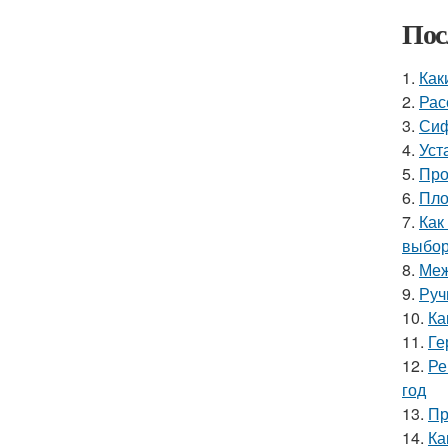
Пос
1.
Как
2.
Рас
3.
Сиф
4.
Уст
5.
Про
6.
Пло
7.
Как
выбор
8.
Меж
9.
Руч
10.
Ка
11.
Ге
12.
Ре
год
13.
Пр
14.
Ка