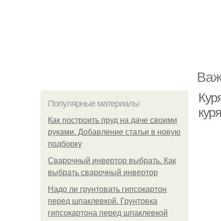
Важ
Куря
Популярные материалы
кур
Как построить пруд на даче своими
руками. Добавление статьи в новую
подборку
Сварочный инвертор выбрать. Как
выбрать сварочный инвертор
Надо ли грунтовать гипсокартон
перед шпаклевкой. Грунтовка
гипсокартона перед шпаклевкой