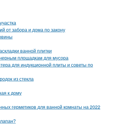
участка
й от забора и дома по закону
ковины
аскладки ванной плитки
йнерным площадкам для мусора
птера для индукционной плиты и советы по
одок из стекла
ная к дому
енных герметиков для ванной комнаты на 2022
клапан?