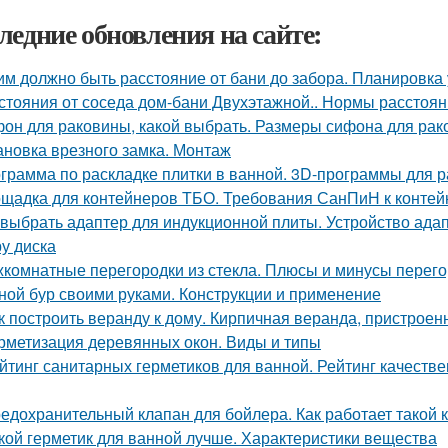
ледние обновления на сайте:
им должно быть расстояние от бани до забора. Планировка 
стояния от соседа дом-бани Двухэтажной.. Нормы расстояни
он для раковины, какой выбрать. Размеры сифона для ра
ановка врезного замка. Монтаж
грамма по раскладке плитки в ванной. 3D-программы для р
щадка для контейнеров ТБО. Требования СанПиН к конте
 выбрать адаптер для индукционной плиты. Устройство ада
у диска
комнатные перегородки из стекла. Плюсы и минусы перегор
ной бур своими руками. Конструкции и применение
к построить веранду к дому. Кирпичная веранда, пристроен
рметизация деревянных окон. Виды и типы
йтинг санитарных герметиков для ванной. Рейтинг качеств
едохранительный клапан для бойлера. Как работает такой 
кой герметик для ванной лучше. Характеристики вещества