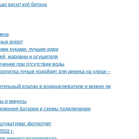
ько весит куб бетона
люча
ных ворот
оими руками: лучшие идеи
ей, жаровни и осушителя
лючение при отсутствии воды
пропитка лучше подойдет для дерева на улице –
ительный клапан в водонагревателе и можно ли
сы и минусы
ложения батареи и схемы подключения
штукатурки: фотоотчет
022 г.
для зимнего водопровода