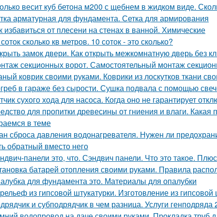
олько весит куб бетона м200 с щебнем в жидком виде. Скол
тка арматурная для фундамента. Сетка для армирования
к избавиться от плесени на стенах в ванной. Химические
 соток сколько кв метров. 10 соток - это сколько?
крыть замок двери. Как открыть межкомнатную дверь без к
нтаж секционных ворот. Самостоятельный монтаж секцион
аный коврик своими руками. Коврики из лоскутков ткани св
греб в гараже без сырости. Сушка подвала с помощью свеч
тчик сухого хода для насоса. Когда оно не гарантирует отк
едство для пропитки древесины от гниения и влаги. Какая 
раемся в теме
ан сброса давления водонагревателя. Нужен ли предохран
ть обратный вместо него
ндвич-панели это, что. Сэндвич панели. Что это такое. Плю
тановка батарей отопления своими руками. Правила распо
алубка для фундамента это. Материалы для опалубки
рельеф из гипсовой штукатурки. Изготовление из гипсовой 
дрядчик и субподрядчик в чем разница. Услуги генподряда 2
мний водопровод на даче своими руками. Прокладка труб 