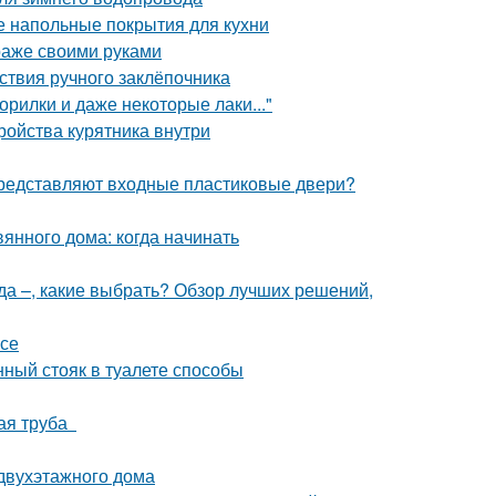
е напольные покрытия для кухни
араже своими руками
ствия ручного заклёпочника
орилки и даже некоторые лаки..."
тройства курятника внутри
 представляют входные пластиковые двери?
янного дома: когда начинать
да –, какие выбрать? Обзор лучших решений,
асе
нный стояк в туалете способы
ная труба
 двухэтажного дома