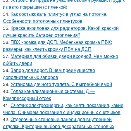
из авто покрышки (с пленкой)
34.
Как состыковать плинтус в углах на потолке.
Особенности потолочных плинтусов
35.
Краска акриловая для радиаторов. Какой краской
лучше красить батареи отопления?
36.
ПВХ кромка для ДСП. Мебельная кромка ПВХ:
размеры, как клеить кромку ПВХ на ДСП
37.
Материал для обивки двери входной. Чем можно
оббить двери
38.
Запор для ворот. В чем преимущество
дополнительных запоров
39.
Установка дачного туалета. С выгребной ямой
40.
Топаз канализационные системы. Д —
Компрессорный отсек
41.
Счетчик электроэнергии, как снять показания, какие
числа. Снимаем показания с индукционных счетчиков
42.
Отделочные стеновые панели для внутренней
отделки. Критерии выбора декоративных стеновых