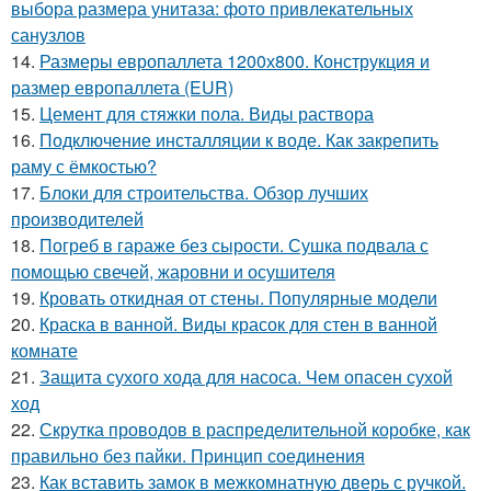
выбора размера унитаза: фото привлекательных
санузлов
14.
Размеры европаллета 1200х800. Конструкция и
размер европаллета (EUR)
15.
Цемент для стяжки пола. Виды раствора
16.
Подключение инсталляции к воде. Как закрепить
раму с ёмкостью?
17.
Блоки для строительства. Обзор лучших
производителей
18.
Погреб в гараже без сырости. Сушка подвала с
помощью свечей, жаровни и осушителя
19.
Кровать откидная от стены. Популярные модели
20.
Краска в ванной. Виды красок для стен в ванной
комнате
21.
Защита сухого хода для насоса. Чем опасен сухой
ход
22.
Скрутка проводов в распределительной коробке, как
правильно без пайки. Принцип соединения
23.
Как вставить замок в межкомнатную дверь с ручкой.