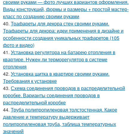
своими руками — фото лучших вариантов оформления.
Виды конструкций, формы и размеры + простой мастер-
класс по созданию своими руками
40.
Трафареты для декора стен своими руками.
Трафареты для декора: идеи применения в дизайне и
особенности создания уникальных трафаретов (105
фото и видео)
41.
Установка регулятора на батарею отопления в
квартире. Нужен ли терморегулятор в системе
отопления
42.
Установка щитка в квартире своими руками.
Требования к установке
43.
Схема соединения проводов в распределительной
коробке. Варианты соединения проводов в
распределительной коробке
44.
Труба полипропиленовая толстостенная. Какое
давление и температуру выдерживает
полипропиленовая труба, таблица температурных
значений