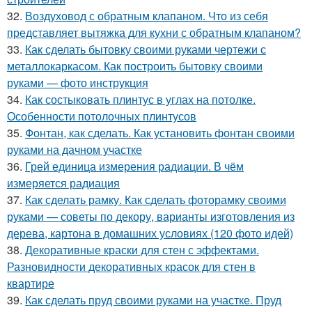
32.
Воздуховод с обратным клапаном. Что из себя
представляет вытяжка для кухни с обратным клапаном?
33.
Как сделать бытовку своими руками чертежи с
металлокаркасом. Как построить бытовку своими
руками — фото инструкция
34.
Как состыковать плинтус в углах на потолке.
Особенности потолочных плинтусов
35.
Фонтан, как сделать. Как установить фонтан своими
руками на дачном участке
36.
Грей единица измерения радиации. В чём
измеряется радиация
37.
Как сделать рамку. Как сделать фоторамку своими
руками — советы по декору, варианты изготовления из
дерева, картона в домашних условиях (120 фото идей)
38.
Декоративные краски для стен с эффектами.
Разновидности декоративных красок для стен в
квартире
39.
Как сделать пруд своими руками на участке. Пруд