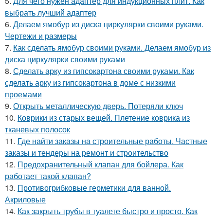
5.
Для чего нужен адаптер для индукционных плит. Как
выбрать лучший адаптер
6.
Делаем ямобур из диска циркулярки своими руками.
Чертежи и размеры
7.
Как сделать ямобур своими руками. Делаем ямобур из
диска циркулярки своими руками
8.
Сделать арку из гипсокартона своими руками. Как
сделать арку из гипсокартона в доме с низкими
проемами
9.
Открыть металлическую дверь. Потеряли ключ
10.
Коврики из старых вещей. Плетение коврика из
тканевых полосок
11.
Где найти заказы на строительные работы. Частные
заказы и тендеры на ремонт и строительство
12.
Предохранительный клапан для бойлера. Как
работает такой клапан?
13.
Противогрибковые герметики для ванной.
Акриловые
14.
Как закрыть трубы в туалете быстро и просто. Как