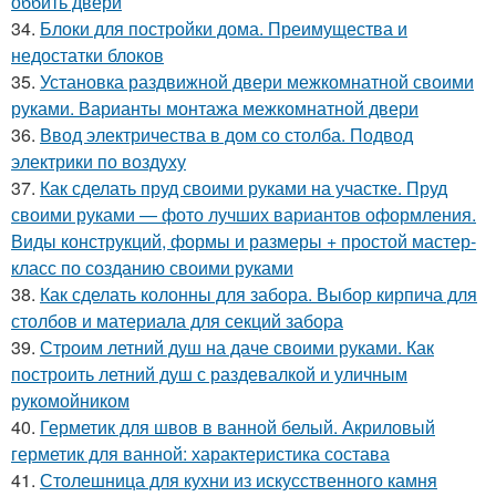
оббить двери
34.
Блоки для постройки дома. Преимущества и
недостатки блоков
35.
Установка раздвижной двери межкомнатной своими
руками. Варианты монтажа межкомнатной двери
36.
Ввод электричества в дом со столба. Подвод
электрики по воздуху
37.
Как сделать пруд своими руками на участке. Пруд
своими руками — фото лучших вариантов оформления.
Виды конструкций, формы и размеры + простой мастер-
класс по созданию своими руками
38.
Как сделать колонны для забора. Выбор кирпича для
столбов и материала для секций забора
39.
Строим летний душ на даче своими руками. Как
построить летний душ с раздевалкой и уличным
рукомойником
40.
Герметик для швов в ванной белый. Акриловый
герметик для ванной: характеристика состава
41.
Столешница для кухни из искусственного камня