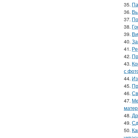
35.
Па
36.
Вы
37.
По
38.
Го
39.
Ви
40.
За
41.
Ре
42.
Пр
43.
Ко
с фот
44.
Из
45.
Пр
46.
Св
47.
Ме
матер
48.
Др
49.
Сд
50.
Ка
украс