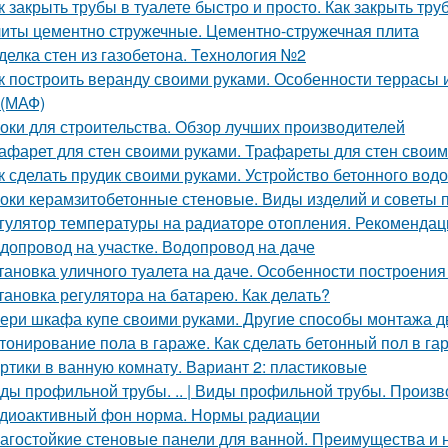
к закрыть трубы в туалете быстро и просто. Как закрыть тру
иты цементно стружечные. Цементно-стружечная плита
делка стен из газобетона. Технология №2
к построить веранду своими руками. Особенности террасы 
(МАФ)
оки для строительства. Обзор лучших производителей
афарет для стен своими руками. Трафареты для стен своими
к сделать прудик своими руками. Устройство бетонного вод
оки керамзитобетонные стеновые. Виды изделий и советы 
гулятор температуры на радиаторе отопления. Рекомендац
допровод на участке. Водопровод на даче
тановка уличного туалета на даче. Особенности построения
тановка регулятора на батарею. Как делать?
ери шкафа купе своими руками. Другие способы монтажа 
тонирование пола в гараже. Как сделать бетонный пол в г
ртики в ванную комнату. Вариант 2: пластиковые
ды профильной трубы. .. | Виды профильной трубы. Произ
диоактивный фон норма. Нормы радиации
агостойкие стеновые панели для ванной. Преимущества и 