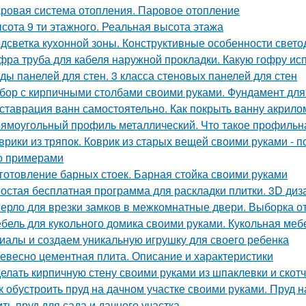
ровая система отопления. Паровое отопление
сота 9 ти этажного. Реальная высота этажа
дсветка кухонной зоны. Конструктивные особенности свето
фра труба для кабеля наружной прокладки. Какую гофру ис
ды панелей для стен. 3 класса стеновых панелей для стен
бор с кирпичными столбами своими руками. Фундамент для
ставрация ванн самостоятельно. Как покрыть ванну акрил
ямоугольный профиль металлический. Что такое профиль
врики из тряпок. Коврик из старых вещей своими руками -
о примерами
готовление барных стоек. Барная стойка своими руками
остая бесплатная программа для раскладки плитки. 3D диза
ерло для врезки замков в межкомнатные двери. Выборка от
бель для кукольного домика своими руками. Кукольная ме
иалы и создаем уникальную игрушку для своего ребенка
евесно цементная плита. Описание и характеристики
елать кирпичную стену своими руками из шпаклевки и скотч
к обустроить пруд на дачном участке своими руками. Пруд н
ить пруд для сада и дачного участка