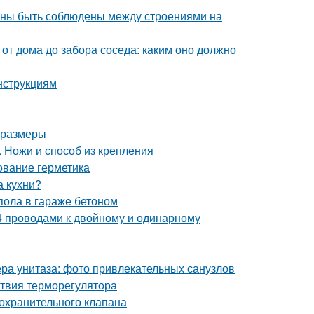
лжны быть соблюдены между строениями на
 от дома до забора соседа: каким оно должно
нструкциям
и размеры
. Ножи и способ из крепления
ование герметика
а кухни?
пола в гараже бетоном
, 4 проводами к двойному и одинарному
ра унитаза: фото привлекательных санузлов
ствия терморегулятора
охранительного клапана