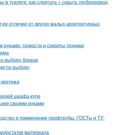
бы в туалете: как спрятать + скрыть трубопровод
и ее отличие от других малых архитектурных
 руками: тонкости и секреты техники
оема
по выбору блоков
ии по выбору
 чертежа
дверей шкафа купе
араже своими руками
водство и применение профтрубы. ГОСТы и ТУ.
недостатки материала