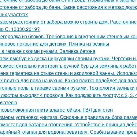
стояние от забора до бани. Какие расстояния в метрах до
них участках
каком расстоянии от забора можно строить дом. Расстояние
по С. 13330.2019?
егородка из блоков. Требования к внутренним стеновым ко
иновое покрытие для детских. Плитка из резины
 в гараже своими руками. Заливка бетона
аем ямобур из диска циркулярки своими руками. Чертежи 
 самостоятельно изготовить ручной бур для земляных работ
ена герметика на стыке стены и акриловой ванны. Использ
х плитка для пола на кухню. Какая плитка подойдет для пол
тонные полы в гараже своими руками. Технология заливки 
 люстры выходят 4 провода. Как подключить люстру: с 2, 3
ючателю
псоволоконная плита влагостойкая. ГВЛ для стен
змеры установки унитаза. Основные правила выбора разме
рмостат для батареи отопления. Устройство и принцип дей
арийный клапан для водонагревателя. Срабатывание пред