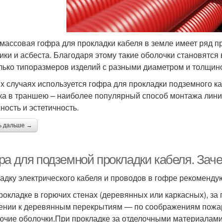
массовая гофра для прокладки кабеля в земле имеет ряд п
ики и асбеста. Благодаря этому такие оболочки становятс
лько типоразмеров изделий с разными диаметром и толщино
их случаях используется гофра для прокладки подземного к
ка в траншею – наиболее популярный способ монтажа лини
ность и эстетичность.
ь дальше →
ра для подземной прокладки кабеля. Зач
адку электрического кабеля и проводов в гофре рекоменду
рокладке в горючих стенах (деревянных или каркасных), за 
ении к деревянным перекрытиям — по соображениям пожар
ючие оболочки.При прокладке за отделочными материалами 