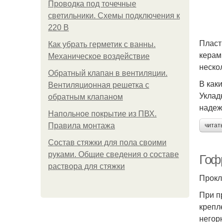
Проводка под точечные
светильники. Схемы подключения к
220 В
Пласт
Как убрать герметик с ванны.
керам
Механическое воздействие
неско
Обратный клапан в вентиляции.
В как
Вентиляционная решетка с
Уклад
обратным клапаном
надеж
Напольное покрытие из ПВХ.
Правила монтажа
читат
Состав стяжки для пола своими
руками. Общие сведения о составе
Гоф
раствора для стяжки
Прокл
При п
крепл
негор