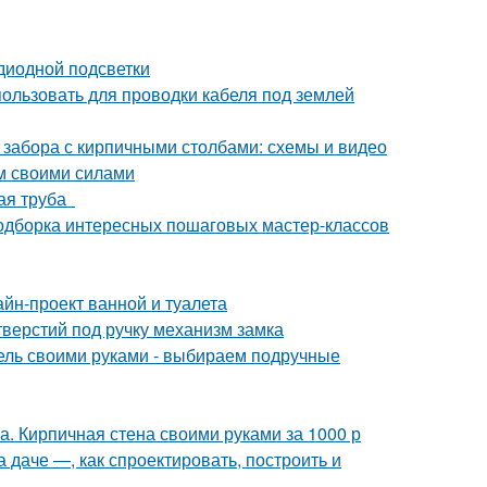
диодной подсветки
пользовать для проводки кабеля под землей
 забора с кирпичными столбами: схемы и видео
ом своими силами
ная труба
 подборка интересных пошаговых мастер-классов
йн-проект ванной и туалета
верстий под ручку механизм замка
бель своими руками - выбираем подручные
а. Кирпичная стена своими руками за 1000 р
а даче —, как спроектировать, построить и