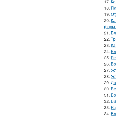
17.
Ка
18.
Пл
19.
От
20.
Ка
форм 
21.
Бл
22.
Тр
23.
Ка
24.
Бл
25.
Ре
26.
Во
27.
Ус
28.
Ус
29.
Дв
30.
Бе
31.
Бо
32.
Ви
33.
Ра
34.
Вл