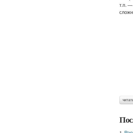
т.п. 
сложн
читат
Пос
1.
Рас