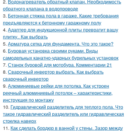
2.
Водонагреватель обратный клапан. Необходимость
обратного клапана в водопроводе
3.
Бетонная стяжка пола в гараже. Какие требования
предъявляются к бетонному гаражному полу
4.
Адаптер для индукционной плиты превратит вашу
плитку.. Как выбрать
5.
Арматура сетка для фундамента. Что это такое?
6.
Буровая установка своими руками. Виды
самодельных канатно-ударных бурильных установок
7.
Станок буровой для мотобура. Комментарии 21
8.
Сварочный инвертор выбрать. Как выбрать
сварочный инвертор
9.
Алюминиевые рейки для потолка. Как устроен
реечный алюминиевый потолок – характеристики,
инструкция по монтажу
10.
Гидравлический разделитель для теплого пола. Что
такое гидравлический разделитель или гидравлическая
стрелка наверх
11.
Как сделать бордюр в ванной у стены. Зазор между