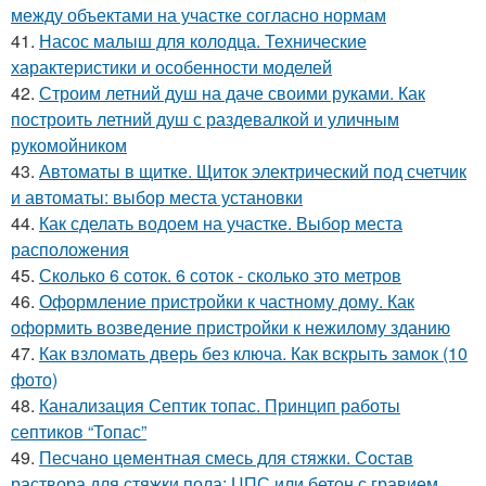
между объектами на участке согласно нормам
41.
Насос малыш для колодца. Технические
характеристики и особенности моделей
42.
Строим летний душ на даче своими руками. Как
построить летний душ с раздевалкой и уличным
рукомойником
43.
Автоматы в щитке. Щиток электрический под счетчик
и автоматы: выбор места установки
44.
Как сделать водоем на участке. Выбор места
расположения
45.
Сколько 6 соток. 6 соток - сколько это метров
46.
Оформление пристройки к частному дому. Как
оформить возведение пристройки к нежилому зданию
47.
Как взломать дверь без ключа. Как вскрыть замок (10
фото)
48.
Канализация Септик топас. Принцип работы
септиков “Топас”
49.
Песчано цементная смесь для стяжки. Состав
раствора для стяжки пола: ЦПС или бетон с гравием