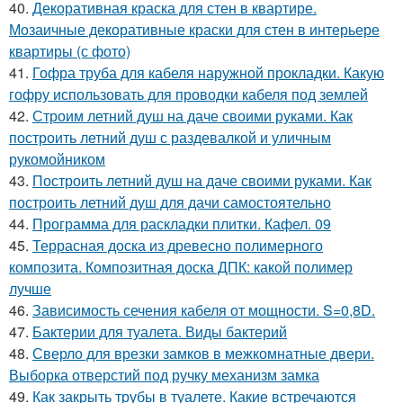
40.
Декоративная краска для стен в квартире.
Мозаичные декоративные краски для стен в интерьере
квартиры (с фото)
41.
Гофра труба для кабеля наружной прокладки. Какую
гофру использовать для проводки кабеля под землей
42.
Строим летний душ на даче своими руками. Как
построить летний душ с раздевалкой и уличным
рукомойником
43.
Построить летний душ на даче своими руками. Как
построить летний душ для дачи самостоятельно
44.
Программа для раскладки плитки. Кафел. 09
45.
Террасная доска из древесно полимерного
композита. Композитная доска ДПК: какой полимер
лучше
46.
Зависимость сечения кабеля от мощности. S=0,8D.
47.
Бактерии для туалета. Виды бактерий
48.
Сверло для врезки замков в межкомнатные двери.
Выборка отверстий под ручку механизм замка
49.
Как закрыть трубы в туалете. Какие встречаются