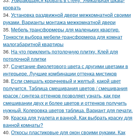
33.
Убирающаяся кровать в стену. Уникальная шкаф-
кровать
34.
Установка раздвижной двери межкомнатной своими
руками. Варианты монтажа межкомнатной двери
35.
Мебель трансформеры для маленьких квартир.
Тонкости выбора мебели-трансформера для комнат
малогабаритной квартиры
36.
На что приклеить потолочную плитку. Клей для
потолочной плитки
37.
Сочетание фиолетового цвета с другими цветами в
интерьере. Лучшие комбинации оттенка мистиков
38.
Если смешать коричневый и желтый, какой цвет
получится. Таблица смешивания цветов / смешивания
красок / синтеза оттенков позволяет узнать, как при
смешивании двух и более цветов и оттенков получить
нужный. Колеровка цветов таблица. Вариант для печати.
39.
Краска для туалета и ванной. Как выбрать краску для
ванной комнаты?
40.
Откосы пластиковые для окон своими руками. Как