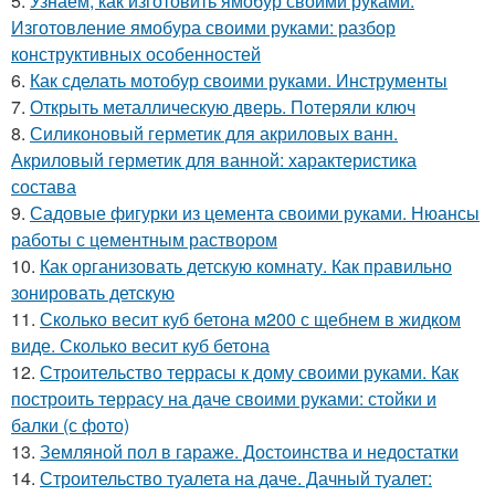
5.
Узнаем, как изготовить ямобур своими руками.
Изготовление ямобура своими руками: разбор
конструктивных особенностей
6.
Как сделать мотобур своими руками. Инструменты
7.
Открыть металлическую дверь. Потеряли ключ
8.
Силиконовый герметик для акриловых ванн.
Акриловый герметик для ванной: характеристика
состава
9.
Садовые фигурки из цемента своими руками. Нюансы
работы с цементным раствором
10.
Как организовать детскую комнату. Как правильно
зонировать детскую
11.
Сколько весит куб бетона м200 с щебнем в жидком
виде. Сколько весит куб бетона
12.
Строительство террасы к дому своими руками. Как
построить террасу на даче своими руками: стойки и
балки (с фото)
13.
Земляной пол в гараже. Достоинства и недостатки
14.
Строительство туалета на даче. Дачный туалет: