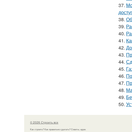
37.
Мо
досту
38.
Об
39.
Ра
40.
Ра
41.
Ка
42.
До
43.
Пр
44.
Сд
45.
Га
46.
По
47.
Пр
48.
Ма
49.
Бе
50.
Ус
© 2026 Строить все
Как строить? Как правильно сделать? Советы, идеи.