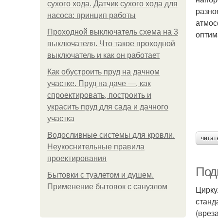
сухого хода. Датчик сухого хода для
разно
насоса: принцип работы
атмос
Проходной выключатель схема на 3
оптим
выключателя. Что такое проходной
выключатель и как он работает
Как обустроить пруд на дачном
участке. Пруд на даче —, как
спроектировать, построить и
украсить пруд для сада и дачного
участка
Водосливные системы для кровли.
читат
Неукоснительные правила
проектирования
Под
Бытовки с туалетом и душем.
Применение бытовок с санузлом
Цирку
станд
(врез