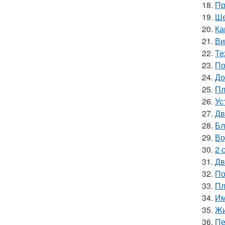
18.
Пр
19.
Ше
20.
Ка
21.
Ви
22.
Те
23.
По
24.
До
25.
Пл
26.
Ус
27.
Дв
28.
Бл
29.
Во
30.
2 
31.
Дв
32.
По
33.
Пл
34.
Им
35.
Жи
36.
Пе