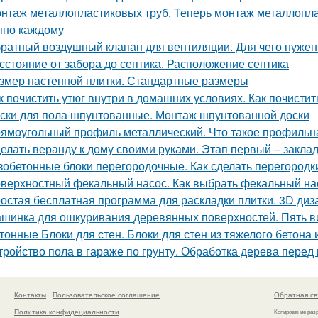
нтаж металлопластиковых труб. Теперь монтаж металлоплас
пно каждому
ратный воздушный клапан для вентиляции. Для чего нужен
сстояние от забора до септика. Расположение септика
змер настенной плитки. Стандартные размеры
к почистить утюг внутри в домашних условиях. Как почистит
ски для пола шпунтованные. Монтаж шпунтованной доски
ямоугольный профиль металлический. Что такое профиль
елать веранду к дому своими руками. Этап первый – закла
зобетонные блоки перегородочные. Как сделать перегородк
верхностный фекальный насос. Как выбрать фекальный на
остая бесплатная программа для раскладки плитки. 3D диза
шинка для ошкуривания деревянных поверхностей. Пять 
тонные Блоки для стен. Блоки для стен из тяжелого бетона
тройство пола в гараже по грунту. Обработка дерева пере
Контакты
Пользовательское соглашение
Обратная св
Политика конфидециальности
Копирование раз