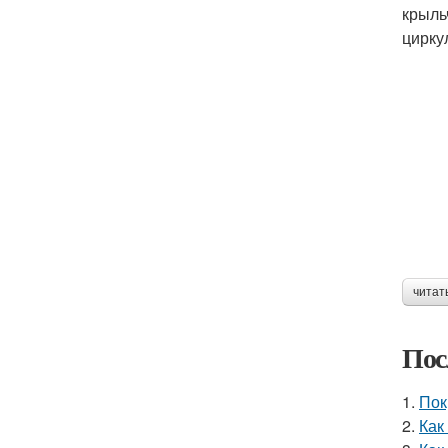
крыль
цирку
читат
Пос
1.
Пок
2.
Как