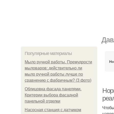
Дав
Популярные материалы
Но
Мыло ручной работы. Премудрости
мыловаров: действительно ли
мыло ручной работы лучше по
сравнению с фабричным? (3 фото)
Облицовка фасада панелями.
Нор
Критерии выбора фасадной
реа
панельной отделки
Чтобы
Насосная станция с датчиком
напор