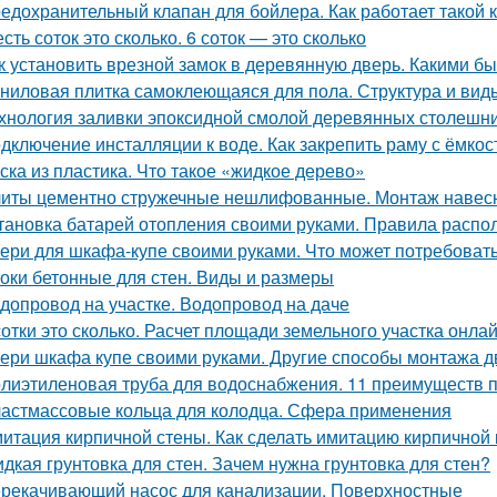
едохранительный клапан для бойлера. Как работает такой 
сть соток это сколько. 6 соток — это сколько
к установить врезной замок в деревянную дверь. Какими б
ниловая плитка самоклеющаяся для пола. Структура и вид
хнология заливки эпоксидной смолой деревянных столешн
дключение инсталляции к воде. Как закрепить раму с ёмко
ска из пластика. Что такое «жидкое дерево»
иты цементно стружечные нешлифованные. Монтаж навес
тановка батарей отопления своими руками. Правила распо
ери для шкафа-купе своими руками. Что может потребоват
оки бетонные для стен. Виды и размеры
допровод на участке. Водопровод на даче
сотки это сколько. Расчет площади земельного участка онла
ери шкафа купе своими руками. Другие способы монтажа 
лиэтиленовая труба для водоснабжения. 11 преимуществ 
астмассовые кольца для колодца. Сфера применения
итация кирпичной стены. Как сделать имитацию кирпичной 
дкая грунтовка для стен. Зачем нужна грунтовка для стен?
рекачивающий насос для канализации. Поверхностные