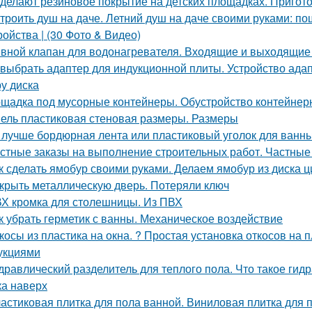
 делают резиновое покрытие на детских площадках. Пригот
троить душ на даче. Летний душ на даче своими руками: по
ройства | (30 Фото & Видео)
вной клапан для водонагревателя. Входящие и выходящие
 выбрать адаптер для индукционной плиты. Устройство ада
у диска
щадка под мусорные контейнеры. Обустройство контейнер
ель пластиковая стеновая размеры. Размеры
 лучше бордюрная лента или пластиковый уголок для ванн
стные заказы на выполнение строительных работ. Частные 
к сделать ямобур своими руками. Делаем ямобур из диска 
крыть металлическую дверь. Потеряли ключ
Х кромка для столешницы. Из ПВХ
к убрать герметик с ванны. Механическое воздействие
косы из пластика на окна. ? Простая установка откосов на
укциями
дравлический разделитель для теплого пола. Что такое гид
ка наверх
астиковая плитка для пола ванной. Виниловая плитка для 