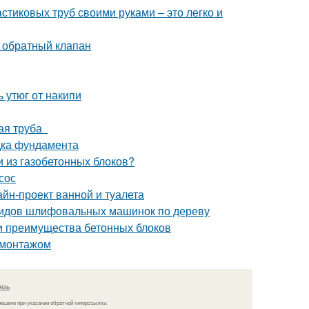
тиковых труб своими руками – это легко и
 обратный клапан
ь утюг от накипи
ная труба
дка фундамента
и из газобетонных блоков?
сос
йн-проект ванной и туалета
видов шлифовальных машинок по дереву
 и преимущества бетонных блоков
д монтажом
язь
решено при указании обратной гиперссылки.