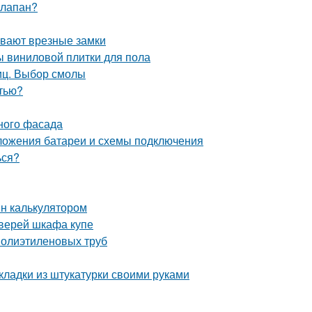
клапан?
ывают врезные замки
ы виниловой плитки для пола
иц. Выбор смолы
стью?
ного фасада
ложения батареи и схемы подключения
ься?
йн калькулятором
дверей шкафа купе
полиэтиленовых труб
кладки из штукатурки своими руками