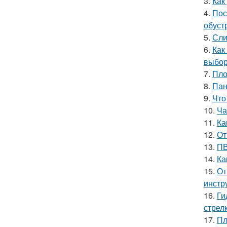
3.
Как
4.
Пос
обуст
5.
Сли
6.
Как
выбор
7.
Пло
8.
Пан
9.
Что
10.
Ча
11.
Ка
12.
От
13.
ПВ
14.
Ка
15.
От
инстр
16.
Ги
стрел
17.
Пл