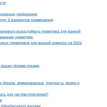
сти
Основные требования
бную: 6 вариантов размещения
конового водостойкого герметика для ванной
зование герметика
енных герметиков для ванной комнаты на 2022
ля кошки своими руками
х блоков: армированные, плотность, марка и
ать для систем отопления?
а
 обрабатывать вагонку