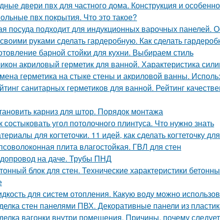
дные двери пвх для частного дома. Конструкция и особенно
ольные пвх покрытия. Что это такое?
ая посуда подходит для индукционных варочных панелей. 
 своими руками сделать гардеробную. Как сделать гардеро
отовление барной стойки для кухни. Выбираем стиль
икон акриловый герметик для ванной. Характеристика сили
мена герметика на стыке стены и акриловой ванны. Исполь
йтинг санитарных герметиков для ванной. Рейтинг качеств
тановить карниз для штор. Порядок монтажа
к состыковать угол потолочного плинтуса. Что нужно знать
териалы для когтеточки. 11 идей, как сделать когтеточку д
псоволоконная плита влагостойкая. ГВЛ для стен
допровод на даче. Трубы ПНД
тонный блок для стен. Технические характеристики бетонны
е
дкость для систем отопления. Какую воду можно использов
делка стен панелями ПВХ. Декоративные панели из пластик
делка вагонки внутри помещения. Причины, почему следует