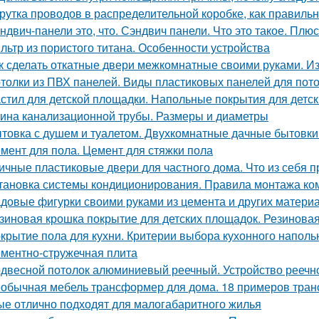
рутка проводов в распределительной коробке, как правиль
ндвич-панели это, что. Сэндвич панели. Что это такое. Плю
льтр из пористого титана. Особенности устройства
к сделать откатные двери межкомнатные своими руками. И
толки из ПВХ панелей. Виды пластиковых панелей для пот
стил для детской площадки. Напольные покрытия для детс
ина канализационной трубы. Размеры и диаметры
товка с душем и туалетом. Двухкомнатные дачные бытовки
мент для пола. Цемент для стяжки пола
ичные пластиковые двери для частного дома. Что из себя
тановка системы кондиционирования. Правила монтажа ко
довые фигурки своими руками из цемента и других материал
зиновая крошка покрытие для детских площадок. Резинова
крытие пола для кухни. Критерии выбора кухонного наполь
ментно-стружечная плита
двесной потолок алюминиевый реечный. Устройство реечно
обычная мебель трансформер для дома. 18 примеров тран
ые отлично подходят для малогабаритного жилья