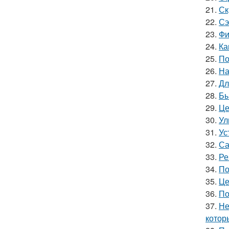
21.
Ск
22.
Сэ
23.
Фи
24.
Ка
25.
По
26.
На
27.
Дл
28.
Бы
29.
Це
30.
Ул
31.
Ус
32.
Са
33.
Ре
34.
По
35.
Це
36.
По
37.
Не
котор