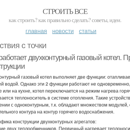
СТРОИТЬ ВСЕ
как строить? как правильно сделать? советы, идеи.
главная
новости
статьи
ствия с точки
 работает двухконтурный газовый котел. 
струкции
онтурный газовый котел выполняет две функции: отаплива
ей водой. Однако эти 2 функции работают не одновременно,
е или на кухне, котел переключается на режим нагрева гор
вается теплоноситель в системе отопления. Такие устройст
ении с одноконтурным, т.к. обладают множеством модулей,
тельного контура на контур горячего водоснабжения.
фика конструкции двухконтурных агрегатов:
ие двух теплообменников. Первичный нагревает теплоноси