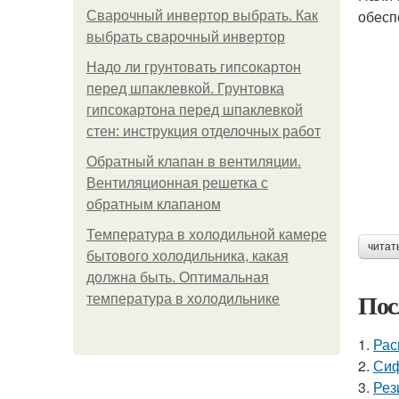
обесп
Сварочный инвертор выбрать. Как
выбрать сварочный инвертор
Надо ли грунтовать гипсокартон
перед шпаклевкой. Грунтовка
гипсокартона перед шпаклевкой
стен: инструкция отделочных работ
Обратный клапан в вентиляции.
Вентиляционная решетка с
обратным клапаном
Температура в холодильной камере
читат
бытового холодильника, какая
должна быть. Оптимальная
Пос
температура в холодильнике
1.
Рас
2.
Сиф
3.
Рез