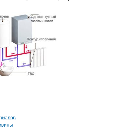
ериалов
ковины