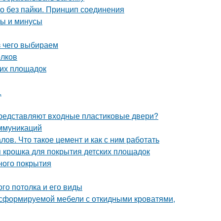
но без пайки. Принцип соединения
сы и минусы
з чего выбираем
олков
ких площадок
.
 представляют входные пластиковые двери?
ммуникаций
ов. Что такое цемент и как с ним работать
я крошка для покрытия детских площадок
ного покрытия
го потолка и его виды
сформируемой мебели с откидными кроватями,