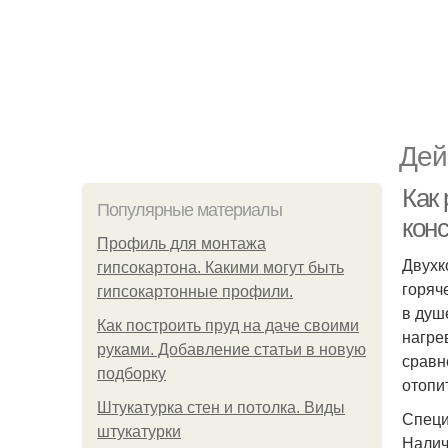
Дей
Как
Популярные материалы
кон
Профиль для монтажа
Двухк
гипсокартона. Какими могут быть
горяч
гипсокартонные профили.
в душ
Как построить пруд на даче своими
нагре
руками. Добавление статьи в новую
сравн
подборку
отопи
Штукатурка стен и потолка. Виды
Специ
штукатурки
Налич