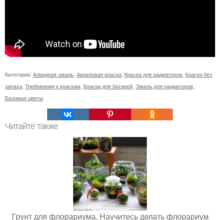
Категории:
Алкидная эмаль
,
Акриловая краска
,
Краска для радиаторов
,
Краски без
запаха
,
Требования к краскам
,
Краски для батарей
,
Эмаль для радиаторов
,
Базовые цветы
Читайте также
Грунт для флорариума. Научитесь делать флорариум