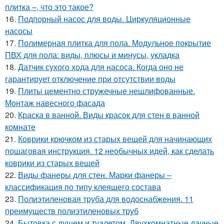
плитка –, что это такое?
16.
Подпорный насос для воды. Циркуляционные
насосы
17.
Полимерная плитка для пола. Модульное покрытие
ПВХ для пола: виды, плюсы и минусы, укладка
18.
Датчик сухого хода для насоса. Когда оно не
гарантирует отключение при отсутствии воды
19.
Плиты цементно стружечные нешлифованные.
Монтаж навесного фасада
20.
Краска в ванной. Виды красок для стен в ванной
комнате
21.
Коврики крючком из старых вещей для начинающих
пошаговая инструкция. 12 необычных идей, как сделать
коврики из старых вещей
22.
Виды фанеры для стен. Марки фанеры –
классификация по типу клеящего состава
23.
Полиэтиленовая труба для водоснабжения. 11
преимуществ полиэтиленовых труб
24.
Бытовка с душем и туалетом. Двухкомнатные дачные