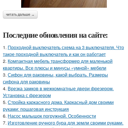
читать дальше →
Последние обновления на сайте:
1.
Проходной выключатель схема на 3 выключателя. Что
такое проходной выключатель и как он работает
2.
Компактная мебель трансформер для маленькой
квартиры. Все плюсы и минусы «умной» мебели
3.
Сифон для раковины, какой выбрать. Размеры
сифона для раковины
4.
Врезка замков в межкомнатные двери фрезером.
Установка с фрезером
5.
Стройка каркасного дома. Каркасный дом своими
руками: пошаговая инструкция
6.
Насос малышок погружной. Особенности
7.
Изготовление ручного бура для земли своими руками.