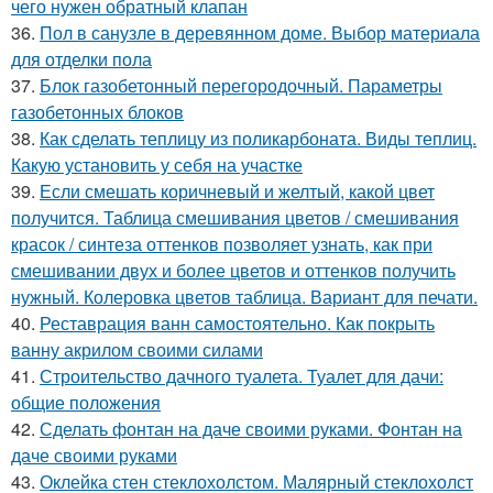
чего нужен обратный клапан
36.
Пол в санузле в деревянном доме. Выбор материала
для отделки пола
37.
Блок газобетонный перегородочный. Параметры
газобетонных блоков
38.
Как сделать теплицу из поликарбоната. Виды теплиц.
Какую установить у себя на участке
39.
Если смешать коричневый и желтый, какой цвет
получится. Таблица смешивания цветов / смешивания
красок / синтеза оттенков позволяет узнать, как при
смешивании двух и более цветов и оттенков получить
нужный. Колеровка цветов таблица. Вариант для печати.
40.
Реставрация ванн самостоятельно. Как покрыть
ванну акрилом своими силами
41.
Строительство дачного туалета. Туалет для дачи:
общие положения
42.
Сделать фонтан на даче своими руками. Фонтан на
даче своими руками
43.
Оклейка стен стеклохолстом. Малярный стеклохолст