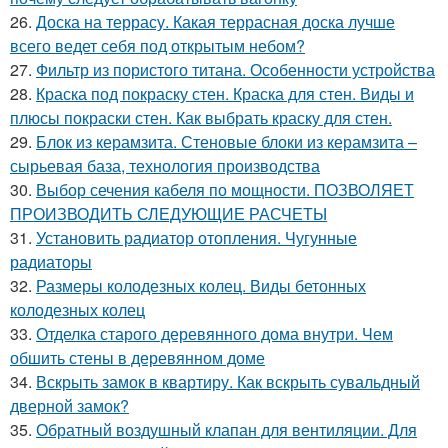
26.
Доска на террасу. Какая террасная доска лучше
всего ведет себя под открытым небом?
27.
Фильтр из пористого титана. Особенности устройства
28.
Краска под покраску стен. Краска для стен. Виды и
плюсы покраски стен. Как выбрать краску для стен.
29.
Блок из керамзита. Стеновые блоки из керамзита –
сырьевая база, технология производства
30.
Выбор сечения кабеля по мощности. ПОЗВОЛЯЕТ
ПРОИЗВОДИТЬ СЛЕДУЮЩИЕ РАСЧЕТЫ
31.
Установить радиатор отопления. Чугунные
радиаторы
32.
Размеры колодезных колец. Виды бетонных
колодезных колец
33.
Отделка старого деревянного дома внутри. Чем
обшить стены в деревянном доме
34.
Вскрыть замок в квартиру. Как вскрыть сувальдный
дверной замок?
35.
Обратный воздушный клапан для вентиляции. Для