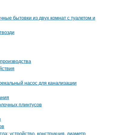
чные бытовки из двух комнат с туалетом и
гвозди
 производства
йствия
фекальный насос для канализации
ания
толочных плинтусов
в
ов
ла: устройство, конструкция, диаметр