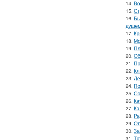
14.
Во
15.
Ст
16.
Бы
душе
17.
Кр
18.
Мо
19.
Пл
20.
Об
21.
Пр
22.
Кл
23.
Де
24.
По
25.
Со
26.
Ка
27.
Ка
28.
Ра
29.
От
30.
За
31.
Тр