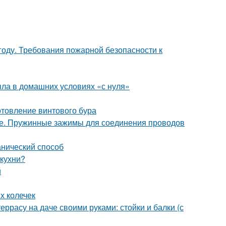
году. Требования пожарной безопасности к
ыла в домашних условиях «с нуля»
отовление винтового бура
ке. Пружинные зажимы для соединения проводов
анический способ
 кухни?
й
х колечек
еррасу на даче своими руками: стойки и балки (с