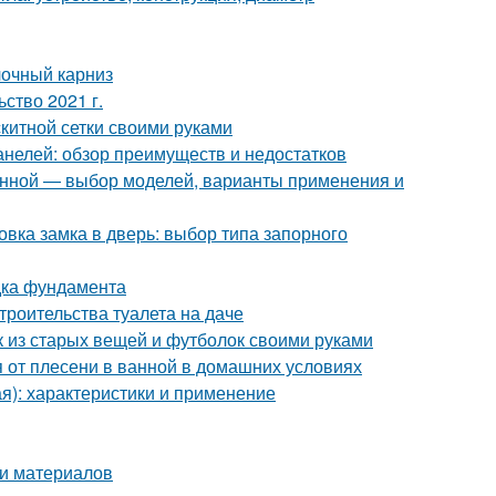
лочный карниз
ство 2021 г.
скитной сетки своими руками
анелей: обзор преимуществ и недостатков
анной — выбор моделей, варианты применения и
вка замка в дверь: выбор типа запорного
дка фундамента
троительства туалета на даче
ик из старых вещей и футболок своими руками
ся от плесени в ванной в домашних условиях
я): характеристики и применение
ти материалов