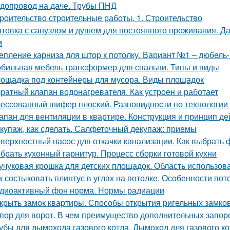
допровод на даче. Трубы ПНД
роительство строительные работы. 1. Строительство
товка с санузлом и душем для постоянного проживания. Да
м
епление карниза для штор к потолку. Вариант №1 – дюбель-
бильная мебель трансформер для спальни. Типы и виды
ощадка под контейнеры для мусора. Виды площадок
ратный клапан водонагревателя. Как устроен и работает
ессованный шифер плоский. Разновидности по технологии
апан для вентиляции в квартире. Конструкция и принцип де
купаж, как сделать. Салфеточный декупаж: приемы
верхностный насос для откачки канализации. Как выбрать 
брать кухонный гарнитур. Процесс сборки готовой кухни
учуковая крошка для детских площадок. Область использов
к состыковать плинтус в углах на потолке. Особенности по
диоактивный фон норма. Нормы радиации
крыть замок квартиры. Способы открытия ригельных замко
пор для ворот. В чем преимущество дополнительных запор
убы для дымохода газового котла. Дымоход для газового кот