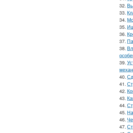
32.
Вы
33.
Кл
34.
Мо
35.
Ищ
36.
Кр
37.
Па
38.
Вл
особе
39.
Ус
механ
40.
Сд
41.
Ст
42.
Ко
43.
Ка
44.
Ст
45.
На
46.
Че
47.
Ст