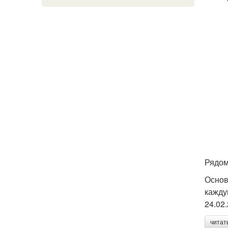
Рядом
Основ
кажду
24.02
читат