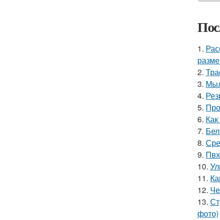
Пос
1.
Рас
разме
2.
Тра
3.
Мыл
4.
Рез
5.
Про
6.
Как
7.
Бел
8.
Сре
9.
Пвх
10.
Ул
11.
Ка
12.
Че
13.
Ст
фото)