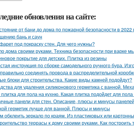
ледние обновления на сайте:
стояние от бани до дома по пожарной безопасности в 2022 
щению бань и саун
фарет под покраску стен. Для чего нужны?
о дома своими руками. Техника безопасности при варке м
иновое покрытие для детских. Плитка из резины
стая инструкция по сборке самодельного ручного бура. Изг
 правильно соединять провода в распределительной короб
ые блоки для строительства. Какие виды камней подойдут?
дства для удаления силиконового герметика с ванной. Мех
 плитка для пола на кухню. Какая плитка подойдет для пола
ичные панели для стен. Описание, плюсы и минусы панеле
кой герметик лучше для ванной. Плюсы и минусы
м обклеить зеркало по краям. Из пластиковых или картонны
роительство террасы к дому своими руками. Как построить т