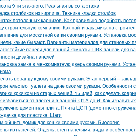
сота 9 ти этажного. Реальная высота этажа
адка столбиков из кирпича. Техника кладки столбов
нтаж потолочных карнизов. Как правильно подобрать пото
у строительную компанию. Как найти заказчика на строитель
епление для москитной сетки своими руками. Установка мо
нели, какие бывают. Варианты материалов для стеновых п
агостойкие панели для ванной комнаты. ПВХ панели для в
нности дизайна панелей
тановка замка в межкомнатную дверь своими руками. Устано
изма
елать веранду к дому своими руками. Этап первый – закла
роительство туалета на даче своими руками. Особенности с
врики крючком из старых вещей. 15 идей, как сделать ковр
к избавиться от плесени в ванной. От А до Я: Как избавить
ружечно цементная плита. Плита ЦСП (цементно-стружечна
ждачка для пластика. Шаги
м обшить домик для кошки своими руками. Биология
ены из панелей. Отделка стен панелями: виды и особеннос