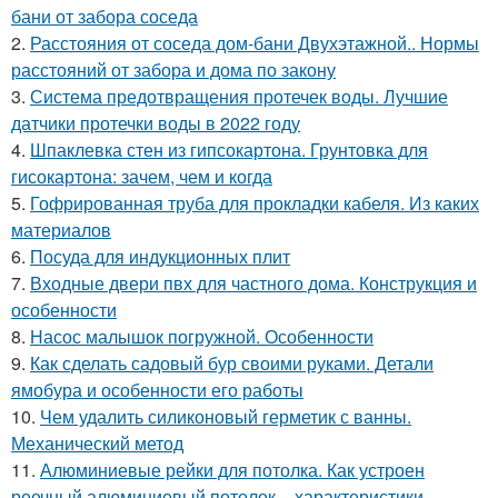
бани от забора соседа
2.
Расстояния от соседа дом-бани Двухэтажной.. Нормы
расстояний от забора и дома по закону
3.
Система предотвращения протечек воды. Лучшие
датчики протечки воды в 2022 году
4.
Шпаклевка стен из гипсокартона. Грунтовка для
гисокартона: зачем, чем и когда
5.
Гофрированная труба для прокладки кабеля. Из каких
материалов
6.
Посуда для индукционных плит
7.
Входные двери пвх для частного дома. Конструкция и
особенности
8.
Насос малышок погружной. Особенности
9.
Как сделать садовый бур своими руками. Детали
ямобура и особенности его работы
10.
Чем удалить силиконовый герметик с ванны.
Механический метод
11.
Алюминиевые рейки для потолка. Как устроен
реечный алюминиевый потолок – характеристики,