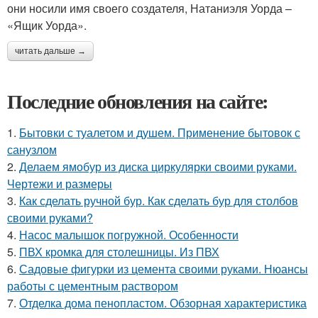
они носили имя своего создателя, Натаниэля Уорда –
«Ящик Уорда».
читать дальше →
Последние обновления на сайте:
1.
Бытовки с туалетом и душем. Применение бытовок с
санузлом
2.
Делаем ямобур из диска циркулярки своими руками.
Чертежи и размеры
3.
Как сделать ручной бур. Как сделать бур для столбов
своими руками?
4.
Насос малышок погружной. Особенности
5.
ПВХ кромка для столешницы. Из ПВХ
6.
Садовые фигурки из цемента своими руками. Нюансы
работы с цементным раствором
7.
Отделка дома пенопластом. Обзорная характеристика