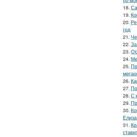
по мо
18.
Са
19.
Ко
20.
Ре
год
21.
Че
22.
За
23.
От
24.
Ме
25.
Пр
мегао
26.
Ка
27.
По
28.
С 
29.
Пр
30.
Ко
Елиза
31.
Кр
стави