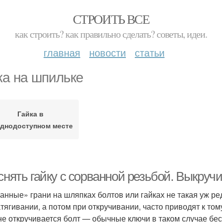
СТРОИТЬ ВСЕ
как строить? как правильно сделать? советы, идеи.
главная
новости
статьи
ка на шпильке
Гайка в
уднодоступном месте
снять гайку с сорванной резьбой. Выкруч
анные» грани на шляпках болтов или гайках не такая уж р
атягивании, а потом при откручивании, часто приводят к том
не откручивается болт — обычные ключи в таком случае бе