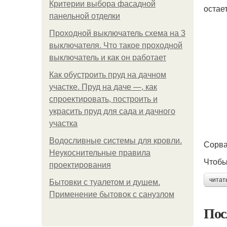
Критерии выбора фасадной
остае
панельной отделки
Проходной выключатель схема на 3
выключателя. Что такое проходной
выключатель и как он работает
Как обустроить пруд на дачном
участке. Пруд на даче —, как
спроектировать, построить и
украсить пруд для сада и дачного
участка
Водосливные системы для кровли.
Сорва
Неукоснительные правила
Чтобы
проектирования
читат
Бытовки с туалетом и душем.
Применение бытовок с санузлом
Пос