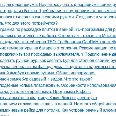
нт для флорариума. Научитесь делать флорариум своими р
егородка из блоков. Требования к внутренним стеновым ко
ановка откосов на окна своими руками. Создание и установка
ть, что для этого потребуется?
грамма по раскладке плитки в ванной. 3D-программы для р
олним строительные работы. Строители – отзывы в Москв
щадка для контейнеров ТБО. Требования СанПиН к конте
чик температуры на батарею отопления. Рекомендации по 
 подключить три проходных выключателя. 1 Подключение 
 сделать ручной бур. Как сделать бур для столбов своими р
делка пенопластом фасада дома. Подготовка наружных сте
чной ямобур своими руками. Общая информация
чной землебур садовый 7 видов. Что это такое?
лодезные кольца пластиковые. Особенности использования
складка плитки программа. Программа Кафель
ок автоматов в квартиру. Какие боксы существуют
новляем силиконовые швы в ванной. Немного общей инф
юминиевые рейки для потолка. Как устроен реечный алюми