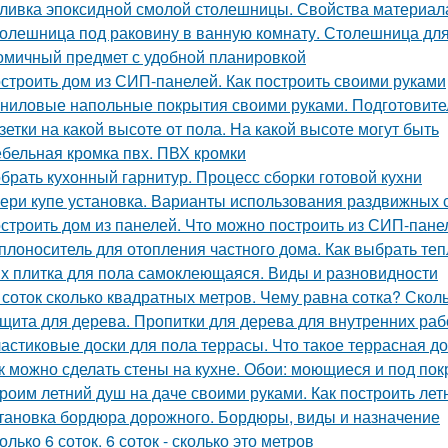
ливка эпоксидной смолой столешницы. Свойства материал
олешница под раковину в ванную комнату. Столешница для
омичный предмет с удобной планировкой
строить дом из СИП-панелей. Как построить своими руками
ниловые напольные покрытия своими руками. Подготовите
зетки на какой высоте от пола. На какой высоте могут быть
бельная кромка пвх. ПВХ кромки
брать кухонный гарнитур. Процесс сборки готовой кухни
ери купе установка. Варианты использования раздвижных 
строить дом из панелей. Что можно построить из СИП-пане
плоноситель для отопления частного дома. Как выбрать те
х плитка для пола самоклеющаяся. Виды и разновидности
 соток сколько квадратных метров. Чему равна сотка? Скол
щита для дерева. Пропитки для дерева для внутренних раб
астиковые доски для пола террасы. Что такое террасная до
к можно сделать стены на кухне. Обои: моющиеся и под пок
роим летний душ на даче своими руками. Как построить ле
тановка бордюра дорожного. Бордюры, виды и назначение
олько 6 соток. 6 соток - сколько это метров