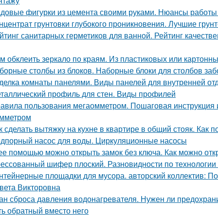
нтажу
довые фигурки из цемента своими руками. Нюансы работы
нцентрат грунтовки глубокого проникновения. Лучшие грун
йтинг санитарных герметиков для ванной. Рейтинг качеств
м обклеить зеркало по краям. Из пластиковых или картонны
борные столбы из блоков. Наборные блоки для столбов заб
делка комнаты панелями. Виды панелей для внутренней от
таллический профиль для стен. Виды профилей
авила пользования мегаомметром. Пошаговая инструкция 
мметром
к сделать вытяжку на кухне в квартире в общий стояк. Как 
дпорный насос для воды. Циркуляционные насосы
ее помощью можно открыть замок без ключа. Как можно отк
ессованный шифер плоский. Разновидности по технологии
нтейнерные площадки для мусора. авторский коллектив: П
вета Викторовна
ан сброса давления водонагревателя. Нужен ли предохран
ть обратный вместо него