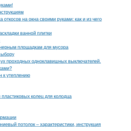
уками!
нструкциям
 откосов на окна своими руками: как и из чего
аскладки ванной плитки
е
йнерным площадкам для мусора
выбору
двух проходных одноклавишных выключателей.
уками?
н к утеплению
 пластиковых колец для колодца
ормации
ниевый потолок – характеристики, инструкция