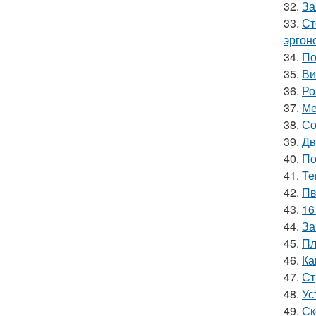
32.
За
33.
Ст
эргон
34.
По
35.
Ви
36.
Ро
37.
Ме
38.
Со
39.
Дв
40.
По
41.
Те
42.
Пв
43.
16
44.
За
45.
Пл
46.
Ка
47.
Ст
48.
Ус
49.
Ск