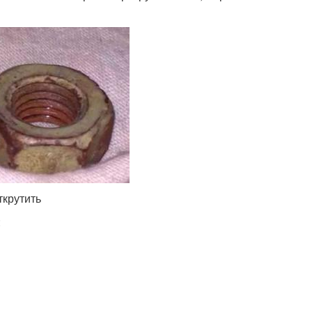
ткрутить
: