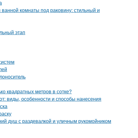
а
 ванной комнаты под раковину: стильный и
льный этап
систем
лей
плоноситель
ько квадратных метров в сотке?
от: виды, особенности и способы нанесения
ска
раску
тний душ с раздевалкой и уличным рукомойником