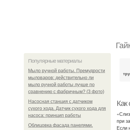
Гай
Популярные материалы
Мыло ручной работы. Премудрости
тр
мыловаров: действительно ли
мыло ручной работы лучше по
сравнению с фабричным? (3 фото)
Насосная станция с датчиком
Как 
сухого хода. Датчик сухого хода для
«Слиз
насоса: принцип работы
при з
Облицовка фасада панелями.
Если 