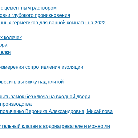
 с цементным раствором
товки глубокого проникновения
енных герметиков для ванной комнаты на 2022
х колечек
ора
делки
измерения сопротивления изоляции
повесить вытяжку над плитой
рыть замок без ключа на входной двери
 производства
оповиченко Вероника Александровна, Михайлова
ительный клапан в водонагревателе и можно ли