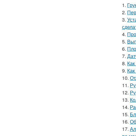
1.
Гру
2.
Пер
3.
Уст
сдела
4.
Про
5.
Вып
6.
Пло
7.
Дат
8.
Как
9.
Как
10.
От
11.
Ру
12.
Ру
13.
Ко
14.
Ра
15.
Бл
16.
Об
17.
Ал