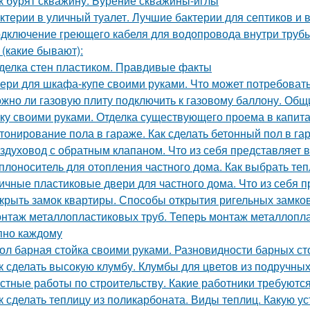
к бурят скважину. Бурение скважины-иглы
ктерии в уличный туалет. Лучшие бактерии для септиков и 
дключение греющего кабеля для водопровода внутри трубы
 (какие бывают):
делка стен пластиком. Правдивые факты
ери для шкафа-купе своими руками. Что может потребоват
жно ли газовую плиту подключить к газовому баллону. Об
ку своими руками. Отделка существующего проема в капитал
тонирование пола в гараже. Как сделать бетонный пол в г
здуховод с обратным клапаном. Что из себя представляет 
плоноситель для отопления частного дома. Как выбрать те
ичные пластиковые двери для частного дома. Что из себя
крыть замок квартиры. Способы открытия ригельных замко
нтаж металлопластиковых труб. Теперь монтаж металлоплас
пно каждому
ол барная стойка своими руками. Разновидности барных ст
к сделать высокую клумбу. Клумбы для цветов из подручны
стные работы по строительству. Какие работники требуютс
к сделать теплицу из поликарбоната. Виды теплиц. Какую ус