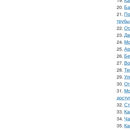
19.
Ка
20.
Ба
21.
По
трубы
22.
От
23.
Дв
24.
Мо
25.
Ар
26.
Бе
27.
Во
28.
Те
29.
Ул
30.
От
31.
Мо
досту
32.
Ст
33.
Ка
34.
Ча
35.
Ка