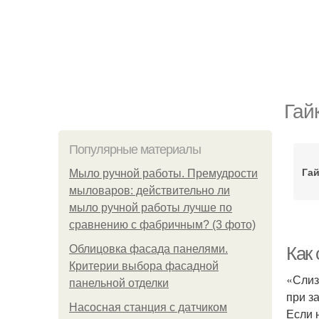
Гай
Популярные материалы
Гай
Мыло ручной работы. Премудрости
мыловаров: действительно ли
мыло ручной работы лучше по
сравнению с фабричным? (3 фото)
Облицовка фасада панелями.
Как 
Критерии выбора фасадной
«Слиз
панельной отделки
при з
Насосная станция с датчиком
Если 