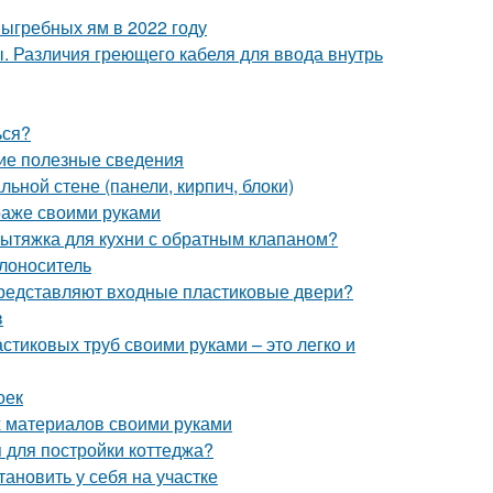
выгребных ям в 2022 году
. Различия греющего кабеля для ввода внутрь
ься?
щие полезные сведения
ьной стене (панели, кирпич, блоки)
араже своими руками
вытяжка для кухни с обратным клапаном?
плоноситель
 представляют входные пластиковые двери?
в
тиковых труб своими руками – это легко и
оек
х материалов своими руками
я для постройки коттеджа?
тановить у себя на участке