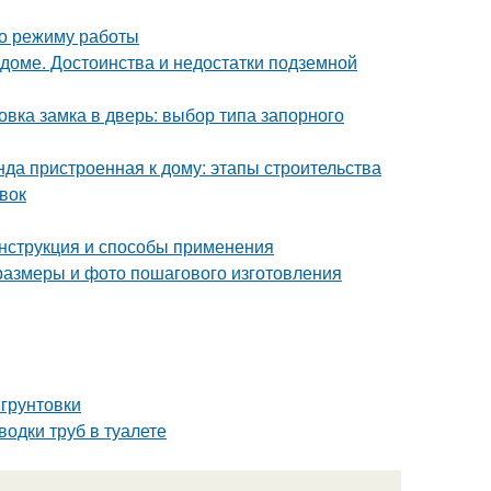
по режиму работы
 доме. Достоинства и недостатки подземной
вка замка в дверь: выбор типа запорного
нда пристроенная к дому: этапы строительства
вок
нструкция и способы применения
 размеры и фото пошагового изготовления
 грунтовки
водки труб в туалете