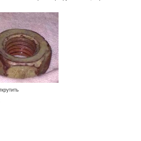
ткрутить
: