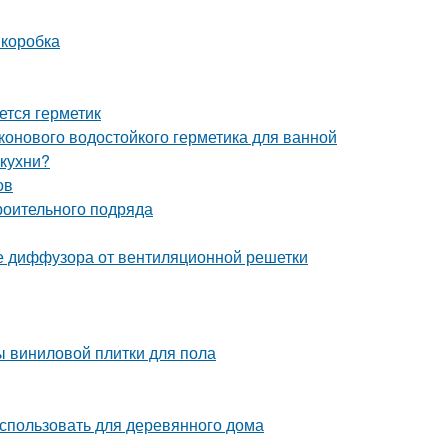
 коробка
ется герметик
конового водостойкого герметика для ванной
 кухни?
ов
роительного подряда
е диффузора от вентиляционной решетки
ы виниловой плитки для пола
использовать для деревянного дома