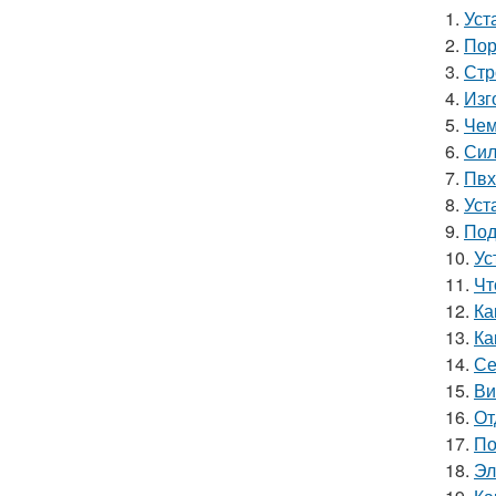
1.
Уст
2.
Пор
3.
Стр
4.
Изг
5.
Чем
6.
Сил
7.
Пвх
8.
Уст
9.
Под
10.
Ус
11.
Чт
12.
Ка
13.
Ка
14.
Се
15.
Ви
16.
От
17.
По
18.
Эл