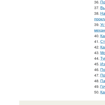
36.
По
37.
Вы
38.
На
прокл
39.
Ус
механ
40.
Ка
41.
Ст
42.
Ка
43.
Мо
44.
Ту
45.
Из
46.
По
47.
Пр
48.
Па
49.
Гр
50.
Ка