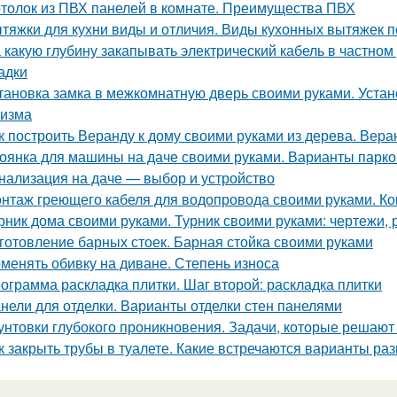
толок из ПВХ панелей в комнате. Преимущества ПВХ
тяжки для кухни виды и отличия. Виды кухонных вытяжек 
 какую глубину закапывать электрический кабель в частном
адки
тановка замка в межкомнатную дверь своими руками. Устано
изма
к построить Веранду к дому своими руками из дерева. Вера
оянка для машины на даче своими руками. Варианты парко
нализация на даче — выбор и устройство
нтаж греющего кабеля для водопровода своими руками. Ко
рник дома своими руками. Турник своими руками: чертежи,
готовление барных стоек. Барная стойка своими руками
менять обивку на диване. Степень износа
ограмма раскладка плитки. Шаг второй: раскладка плитки
нели для отделки. Варианты отделки стен панелями
унтовки глубокого проникновения. Задачи, которые решают
к закрыть трубы в туалете. Какие встречаются варианты раз