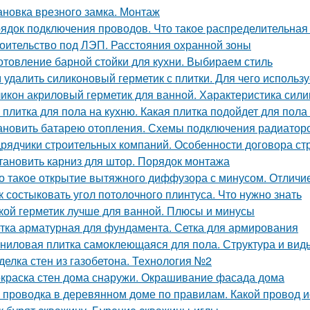
ановка врезного замка. Монтаж
ядок подключения проводов. Что такое распределительная
оительство под ЛЭП. Расстояния охранной зоны
отовление барной стойки для кухни. Выбираем стиль
 удалить силиконовый герметик с плитки. Для чего использу
икон акриловый герметик для ванной. Характеристика сили
 плитка для пола на кухню. Какая плитка подойдет для пола
ановить батарею отопления. Схемы подключения радиатор
рядчики строительных компаний. Особенности договора ст
тановить карниз для штор. Порядок монтажа
о такое открытие вытяжного диффузора с минусом. Отличи
к состыковать угол потолочного плинтуса. Что нужно знать
кой герметик лучше для ванной. Плюсы и минусы
тка арматурная для фундамента. Сетка для армирования
ниловая плитка самоклеющаяся для пола. Структура и вид
делка стен из газобетона. Технология №2
краска стен дома снаружи. Окрашивание фасада дома
 проводка в деревянном доме по правилам. Какой провод 