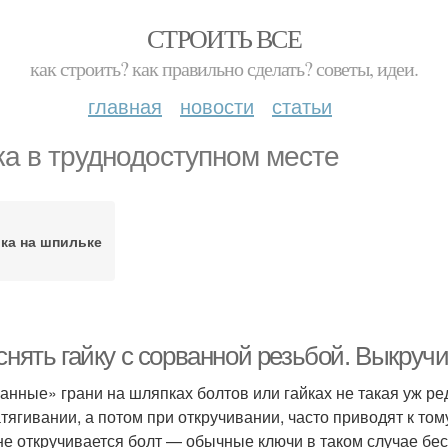
СТРОИТЬ ВСЕ
как строить? как правильно сделать? советы, идеи.
главная
новости
статьи
ка в труднодоступном месте
ка на шпильке
снять гайку с сорванной резьбой. Выкруч
анные» грани на шляпках болтов или гайках не такая уж р
атягивании, а потом при откручивании, часто приводят к том
не откручивается болт — обычные ключи в таком случае бе