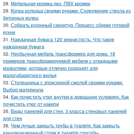
28.
Мебельная кромка пвх. ПВХ кромки
29.
Копка колодца своими руками. Сооружение ствола из
бетонных колец
30.
Собрать кухонный гарнитур. Процесс сборки готовой
кухни
31.
Наждачная бумага 120 зернистость. Что такое
наждачная бумага
32.
Необычная мебель трансформер для дома. 18
примеров трансформируемой мебели с откидными
кроватями, которые отлично подходят для
малогабаритного жилья
33.
Столешница с эпоксидной смолой своими руками.
Выбор материала
34.
Как почистить утюг внутри в домашних условиях. Как
почистить утюг от накипи
35.
Виды панелей для стен. 3 класса стеновых панелей
для стен
36.
Чем лучше закрыть трубы в туалете. Как закрыть
канализационный стояк в туалете способы